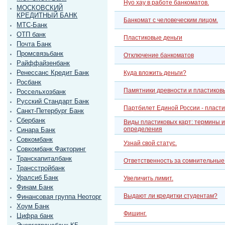
Нуо хау в работе банкоматов.
МОСКОВСКИЙ
КРЕДИТНЫЙ БАНК
Банкомат с человеческим лицом.
МТС-Банк
ОТП банк
Пластиковые деньги
Почта Банк
Промсвязьбанк
Отключение банкоматов
Райффайзенбанк
Ренессанс Кредит Банк
Куда вложить деньги?
Росбанк
Памятники древности и пластиков
Россельхозбанк
Русский Стандарт Банк
Партбилет Единой России - пласти
Санкт-Петербург Банк
Сбербанк
Виды пластиковых карт: термины и
определения
Синара Банк
Совкомбанк
Узнай свой статус.
Совкомбанк Факторинг
Транскапиталбанк
Ответственность за сомнительные
Трансстройбанк
Уралсиб Банк
Увеличить лимит.
Финам Банк
Выдают ли кредитки студентам?
Финансовая группа Неоторг
Хоум Банк
Фишинг.
Цифра банк