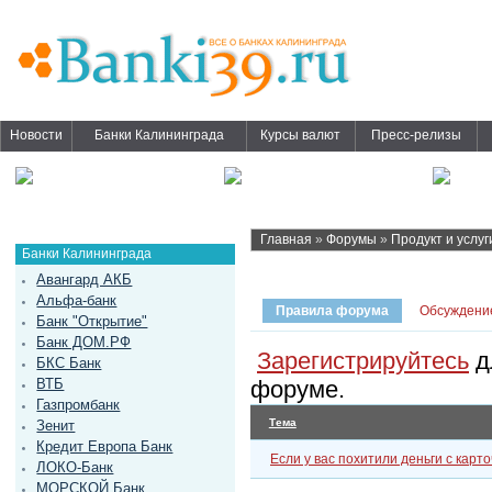
Новости
Банки Калининграда
Курсы валют
Пресс-релизы
Главная
»
Форумы
»
Продукт и услуг
Банки Калининграда
Авангард АКБ
Альфа-банк
Правила форума
Обсуждени
Банк "Открытие"
Банк ДОМ.РФ
Зарегистрируйтесь
д
БКС Банк
ВТБ
форуме.
Газпромбанк
Тема
Зенит
Кредит Европа Банк
Если у вас похитили деньги с карто
ЛОКО-Банк
МОРСКОЙ Банк