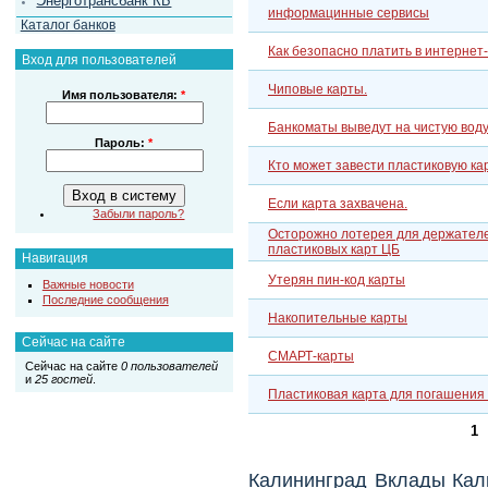
Энерготрансбанк КБ
информацинные сервисы
Каталог банков
Как безопасно платить в интернет
Вход для пользователей
Чиповые карты.
Имя пользователя:
*
Банкоматы выведут на чистую воду
Пароль:
*
Кто может завести пластиковую ка
Если карта захвачена.
Забыли пароль?
Осторожно лотерея для держател
пластиковых карт ЦБ
Навигация
Утерян пин-код карты
Важные новости
Последние сообщения
Накопительные карты
Сейчас на сайте
СМАРТ-карты
Сейчас на сайте
0 пользователей
и
25 гостей
.
Пластиковая карта для погашения
1
Калининград
Вклады Кал