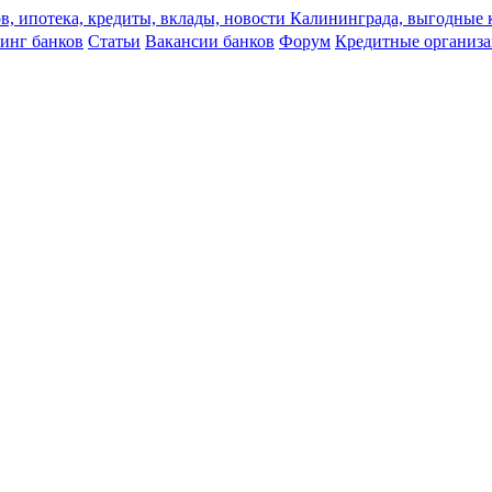
инг банков
Статьи
Вакансии банков
Форум
Кредитные организ