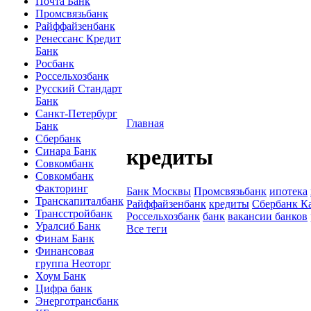
Почта Банк
Промсвязьбанк
Райффайзенбанк
Ренессанс Кредит
Банк
Росбанк
Россельхозбанк
Русский Стандарт
Банк
Санкт-Петербург
Главная
Банк
Сбербанк
кредиты
Синара Банк
Совкомбанк
Совкомбанк
Факторинг
Банк Москвы
Промсвязьбанк
ипотека
Транскапиталбанк
Райффайзенбанк
кредиты
Сбербанк К
Трансстройбанк
Россельхозбанк
банк
вакансии банков
Уралсиб Банк
Все теги
Финам Банк
Финансовая
группа Неоторг
Хоум Банк
Цифра банк
Энерготрансбанк