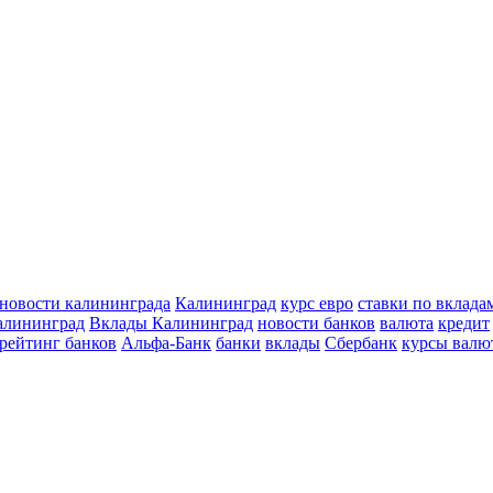
новости калининграда
Калининград
курс евро
ставки по вклада
алининград
Вклады Калининград
новости банков
валюта
кредит
рейтинг банков
Альфа-Банк
банки
вклады
Сбербанк
курсы валю