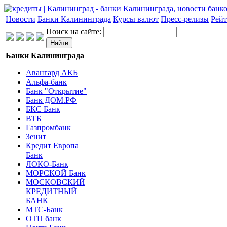
Новости
Банки Калининграда
Курсы валют
Пресс-релизы
Рейт
Поиск на сайте:
Банки Калининграда
Авангард АКБ
Альфа-банк
Банк "Открытие"
Банк ДОМ.РФ
БКС Банк
ВТБ
Газпромбанк
Зенит
Кредит Европа
Банк
ЛОКО-Банк
МОРСКОЙ Банк
МОСКОВСКИЙ
КРЕДИТНЫЙ
БАНК
МТС-Банк
ОТП банк