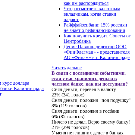
как им распорядиться
Что рассмотреть валютным
вкладчикам, когда ставки
падают
Райффайзенбанк: 15% россиян
не знает о рефинансировании
Как получить кредит. Советы от
Центробанка
Денис Павлов, директор ООО
«ФинФлагман» - представителя
АО «Финам» в г. Калининграде
Читать дальше
В связи с последними событиями,
если у вас хранились деньги в
м
курс доллара
частном банке, как вы поступили?
банки Калининграда
Снял деньги, перевел в валюту
т
23% (341 голос)
Снял деньги, положил "под подушку"
8% (119 голосов)
Снял деньги, положил в госбанк
6% (85 голосов)
Ничего не делал. Верю своему банку!
21% (299 голосов)
У меня нет лишних денег в банках