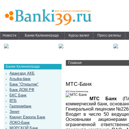
Новости
Банки Калининграда
Курсы валют
Пресс-релизы
Главная
Банки Калининграда
Авангард АКБ
Альфа-банк
МТС-Банк
Банк "Открытие"
Банк ДОМ.РФ
МТС-Банк Калининград
БКС Банк
МТС Банк
(ПА
ВТБ
коммерческий банк, основанн
Газпромбанк
Генеральной лицензии №2268
Зенит
Входит в число 50 ведущих
Кредит Европа Банк
Основными акционерам
ЛОКО-Банк
ограниченной ответствен
МОРСКОЙ Банк