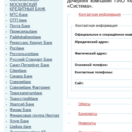
дочерняя компания ПАО «
МОСКОВСКИЙ
«Система».
КРЕДИТНЫЙ БАНК
МТС-Банк
Контактная информация
ОТП банк
Почта Банк
Контактная информация
Промсвязьбанк
Официальное и сокращённое наз
Райффайзенбанк
Юридический адрес:
Ренессанс Кредит Банк
Росбанк
Россельхозбанк
Фактический адрес:
Русский Стандарт Банк
Санкт-Петербург Банк
Основной телефон:
Сбербанк
Контактные телефоны:
Синара Банк
Совкомбанк
Сайт:
Совкомбанк Факторинг
Транскапиталбанк
Трансстройбанк
Уралсиб Банк
Офисы
Финам Банк
Банкоматы
Финансовая группа Неоторг
Хоум Банк
Реквизиты
Цифра банк