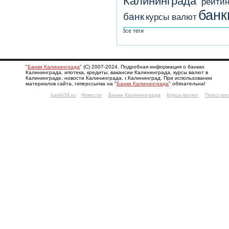
Калининграда
рейтин
банк
банк
курсы валют
Все теги
"
Банки Калининграда
" (С) 2007-2024. Подробная информация о банках
Калининграда, ипотека, кредиты, вакансии Калининграда, курсы валют в
Калининграде, новости Калининграда, г.Калининград. При использовании
материалов сайта, гиперссылка на "
Банки Калининграда
" обязательна!
banki39.ru
:
Новости
Банки Калининграда
Курсы валют
Пресс-ре