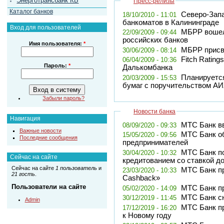
Энерготрансбанк КБ
Пресс-релизы
Каталог банков
Северо-Зап
18/10/2010 - 11:01
банкоматов в Калининграде
Вход для пользователей
МБРР вошел
22/09/2009 - 09:44
российских банков
Имя пользователя:
*
МБРР присво
30/06/2009 - 08:14
Fitch Ratin
06/04/2009 - 10:36
Пароль:
*
Далькомбанка
Планируетс
20/03/2009 - 15:53
бумаг с поручительством А
Забыли пароль?
Новости банка
Навигация
МТС Банк в
08/09/2020 - 09:33
Важные новости
​МТС Банк о
15/05/2020 - 09:56
Последние сообщения
предпринимателей
МТС Банк п
30/04/2020 - 10:32
Сейчас на сайте
кредитованием со ставкой д
Сейчас на сайте
1 пользователь
и
​МТС Банк п
23/03/2020 - 10:33
21 гость
.
Cashback​»
Пользователи на сайте
МТС Банк п
05/02/2020 - 14:09
МТС Банк сн
30/12/2019 - 11:45
Admin
МТС Банк п
17/12/2019 - 16:20
к Новому году