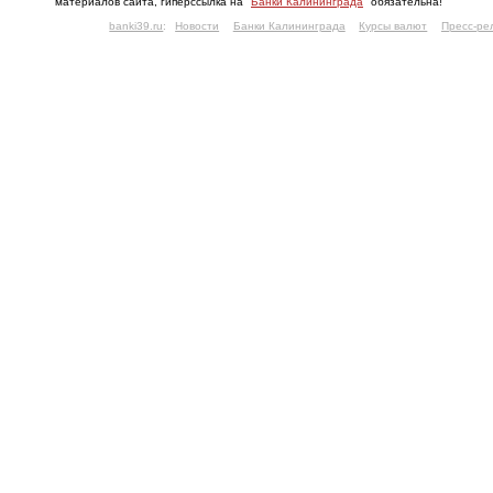
материалов сайта, гиперссылка на "
Банки Калининграда
" обязательна!
banki39.ru
:
Новости
Банки Калининграда
Курсы валют
Пресс-ре