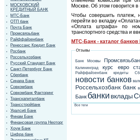
отменены комиссии при оп
МОСКОВСКИЙ
Москве. Об этом говорится в
КРЕДИТНЫЙ БАНК
Чтобы совершить платеж, 
МТС-Банк
перейти во вкладку «Оплата
ОТП банк
«Оплата штрафа» по ном
Почта Банк
транспортного средства и в
Промсвязьбанк
Райффайзенбанк
МТС-Банк - каталог банков
Ренессанс Кредит Банк
Отзывы
Росбанк
Россельхозбанк
Промсвязьбан
Банк Москвы
Русский Стандарт Банк
курс евро
ст
Калининград
Санкт-Петербург Банк
Райффайзенбанк
кредиты
Сб
Сбербанк
новости банков
Синара Банк
вал
Россельхозбанк
банк
Совкомбанк
в
Совкомбанк Факторинг
банки
С
вклады
Банк
Транскапиталбанк
Трансстройбанк
Все теги
Уралсиб Банк
Финам Банк
Финансовая группа Неоторг
Хоум Банк
Цифра банк