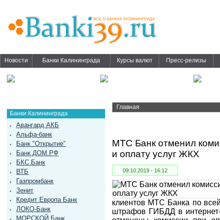
Новости
Банки Калининграда
Курсы валют
Пресс-релизы
Главная
Банки Калининграда
Авангард АКБ
Альфа-банк
МТС Банк отменил коми
Банк "Открытие"
и оплату услуг ЖКХ
Банк ДОМ.РФ
БКС Банк
09.10.2019 - 16:12
ВТБ
Газпромбанк
Зенит
Кредит Европа Банк
клиентов МТС Банка по всей
ЛОКО-Банк
штрафов ГИБДД в интернет-
МОРСКОЙ Банк