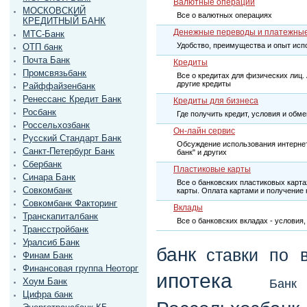
Валютные операции
МОСКОВСКИЙ
Все о валютных операциях
КРЕДИТНЫЙ БАНК
Денежные переводы и платежны
МТС-Банк
Удобство, преимущества и опыт исп
ОТП банк
Почта Банк
Кредиты
Промсвязьбанк
Все о кредитах для физических лиц.
другие кредиты
Райффайзенбанк
Ренессанс Кредит Банк
Кредиты для бизнеса
Росбанк
Где получить кредит, условия и обм
Россельхозбанк
Он-лайн сервис
Русский Стандарт Банк
Обсуждение использования интернет-
Санкт-Петербург Банк
банк" и других
Сбербанк
Пластиковые карты
Синара Банк
Все о банковских пластиковых карт
Совкомбанк
карты. Оплата картами и получение
Совкомбанк Факторинг
Вклады
Транскапиталбанк
Все о банковских вкладах - условия,
Трансстройбанк
Уралсиб Банк
банк
ставки по 
Финам Банк
Финансовая группа Неоторг
ипотека
Хоум Банк
Бан
Цифра банк