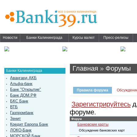
Новости
Банки Калининграда
Курсы валют
Пресс-релизы
Главная
»
Форумы
Банки Калининграда
Авангард АКБ
Альфа-банк
Банк "Открытие"
Правила форума
Обсуждени
Банк ДОМ.РФ
БКС Банк
Зарегистрируйтесь
д
ВТБ
форуме.
Газпромбанк
Зенит
Форум
Кредит Европа Банк
Банковские карты
ЛОКО-Банк
Обсуждение банковских карт
МОРСКОЙ Банк