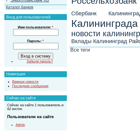
Россельхозбанк
Энерготрансбанк КБ
Каталог банков
Сбербанк Калинингра
Вход для пользователей
Калининграда
Имя пользователя:
*
новости калининг
Вклады Калининград
Рай
Пароль:
*
Все теги
Забыли пароль?
Навигация
Важные новости
Последние сообщения
Сейчас на сайте
Сейчас на сайте
1 пользователь
и
62 гостя
.
Пользователи на сайте
Admin