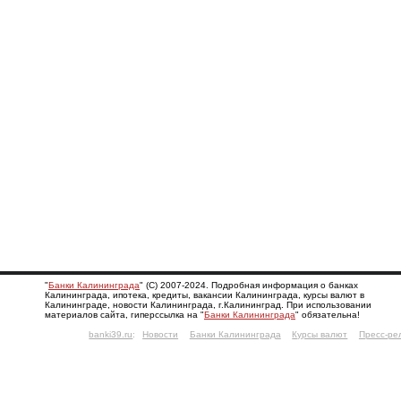
"
Банки Калининграда
" (С) 2007-2024. Подробная информация о банках
Калининграда, ипотека, кредиты, вакансии Калининграда, курсы валют в
Калининграде, новости Калининграда, г.Калининград. При использовании
материалов сайта, гиперссылка на "
Банки Калининграда
" обязательна!
banki39.ru
:
Новости
Банки Калининграда
Курсы валют
Пресс-ре