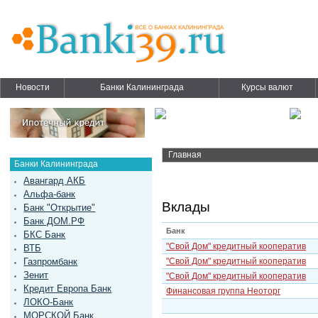
Новости
Банки Калининграда
Курсы валют
Главная
Банки Калининграда
Авангард АКБ
Альфа-банк
Вклады
Банк "Открытие"
Банк ДОМ.РФ
Банк
БКС Банк
"Свой Дом" кредитный кооператив
ВТБ
Газпромбанк
"Свой Дом" кредитный кооператив
Зенит
"Свой Дом" кредитный кооператив
Кредит Европа Банк
Финансовая группа Неоторг
ЛОКО-Банк
МОРСКОЙ Банк