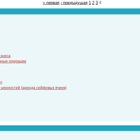
« первая
‹ предыдущая
1
2
3
4
изнеса
арные операции
е)
 ценностей (аренда сейфовых ячеек)