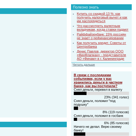
Полезно знать
Купить со скидкой 13 %: как
получить налоговый вычет и как
им распорядиться
Что рассмотреть валютным
вкладчикам, когда ставки падают
Райффайзенбанк: 15% россиян
не знает о рефинансировании
Как получить кредит. Советы от
Центробанка
Денис Павлов, директор ООО
«ФинФлагман» - представителя
АО «Финам» в г. Калининграде
Читать дальше
В связи с последними
событиями, если у вас
хранились деньги в частном
банке, как вы поступили?
Снял деньги, перевел в валюту
23% (341 голос)
Снял деньги, положил "под
подушку"
8% (119 голосов)
Снял деньги, положил в госбанк
6% (85 голосов)
Ничего не делал. Верю своему
банку!