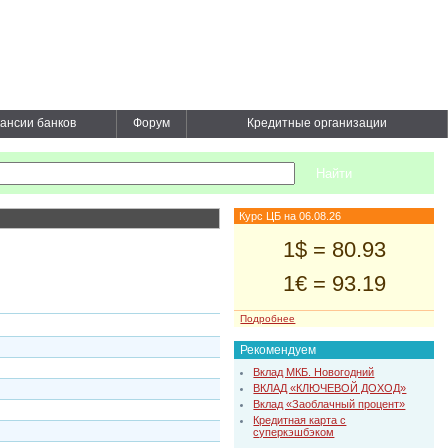
ансии банков
Форум
Кредитные организации
Курс ЦБ на 06.08.26
1$ = 80.93
1€ = 93.19
Подробнее
Рекомендуем
Вклад МКБ. Новогодний
ВКЛАД «КЛЮЧЕВОЙ ДОХОД»
Вклад «Заоблачный процент»
Кредитная карта с
суперкэшбэком