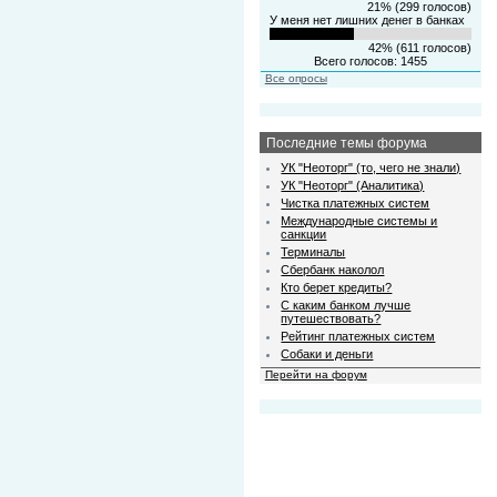
21% (299 голосов)
У меня нет лишних денег в банках
42% (611 голосов)
Всего голосов: 1455
Все опросы
Последние темы форума
УК "Неоторг" (то, чего не знали)
УК "Неоторг" (Аналитика)
Чистка платежных систем
Международные системы и
санкции
Терминалы
Сбербанк наколол
Кто берет кредиты?
С каким банком лучше
путешествовать?
Рейтинг платежных систем
Собаки и деньги
Перейти на форум