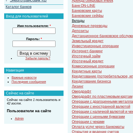
Энерготрансбанк КБ
Аренда сейфовых ячеек
Банк ON-LINE
Каталог банков
Банковские карты
Банковские сейфы
Вход для пользователей
Вклады
Денежные переводы
Имя пользователя:
*
Депозиты
Дистанционное банковское обслуж
Пароль:
*
Земельный кредит
Инвестиционные операции
Интернет-банкинг
Ипотечный займ
Забыли пароль?
Ипотечный кредит
Комиссионные операции
Навигация
Кредитные карты
Кредитование (потребительское, и
Важные новости
Кредитование бизнеса
Последние сообщения
Лизинг
Овердрафт
Сейчас на сайте
Овердрафт по пластиковым картам
Сейчас на сайте
1 пользователь
и
Операции с драгоценными металл
42 гостя
.
Операции с иностранной валютой
Пользователи на сайте
Операции с наличной валютой и че
Операции с ценными бумагами
Admin
Операции с чеками
Оплата услуг через банкоматы
Открытие и ведение счетов