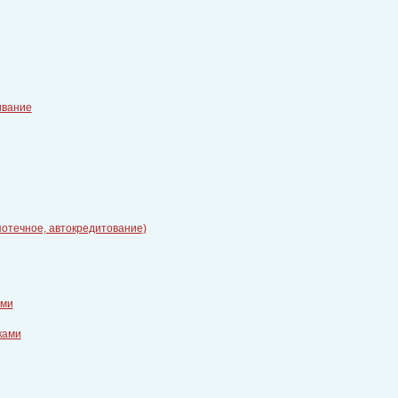
ивание
потечное, автокредитование)
ами
ками