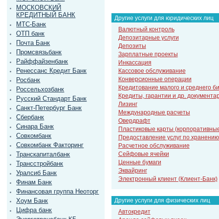
МОСКОВСКИЙ
КРЕДИТНЫЙ БАНК
Другие услуги для юридических лиц
МТС-Банк
Валютный контроль
ОТП банк
Депозитарные услуги
Почта Банк
Депозиты
Промсвязьбанк
Зарплатные проекты
Райффайзенбанк
Инкассация
Ренессанс Кредит Банк
Кассовое обслуживание
Конверсионные операции
Росбанк
Кредитование малого и среднего б
Россельхозбанк
Кредиты, гарантии и др. документ
Русский Стандарт Банк
Лизинг
Санкт-Петербург Банк
Международные расчеты
Сбербанк
Овердрафт
Синара Банк
Пластиковые карты (корпоративны
Совкомбанк
Предоставление услуг по хранению
Совкомбанк Факторинг
Расчетное обслуживание
Транскапиталбанк
Сейфовые ячейки
Ценные бумаги
Трансстройбанк
Эквайринг
Уралсиб Банк
Электронный клиент (Клиент-Банк)
Финам Банк
Финансовая группа Неоторг
Другие услуги для физических лиц
Хоум Банк
Цифра банк
Автокредит