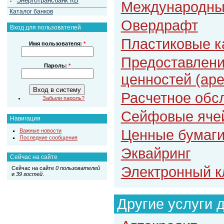
Энерготрансбанк КБ
Международны
Каталог банков
Овердрафт
Вход для пользователей
Пластиковые к
Имя пользователя:
*
Предоставлени
Пароль:
*
ценностей (ар
Расчетное обс
Забыли пароль?
Сейфовые яче
Навигация
Ценные бумаг
Важные новости
Последние сообщения
Эквайринг
Сейчас на сайте
Электронный к
Сейчас на сайте
0 пользователей
и
39 гостей
.
Другие услуги 