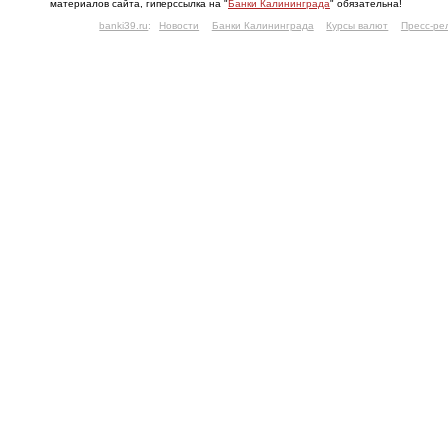
материалов сайта, гиперссылка на "
Банки Калининграда
" обязательна!
banki39.ru
:
Новости
Банки Калининграда
Курсы валют
Пресс-ре