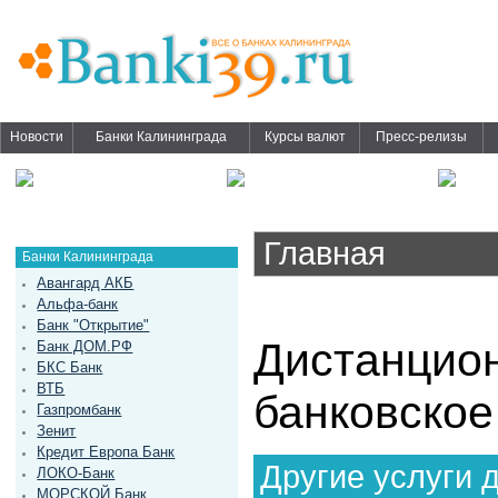
Новости
Банки Калининграда
Курсы валют
Пресс-релизы
Главная
Банки Калининграда
Авангард АКБ
Альфа-банк
Банк "Открытие"
Дистанцио
Банк ДОМ.РФ
БКС Банк
ВТБ
банковское
Газпромбанк
Зенит
Кредит Европа Банк
Другие услуги 
ЛОКО-Банк
МОРСКОЙ Банк