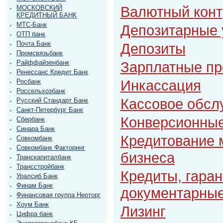
Валютный конт
МОСКОВСКИЙ
КРЕДИТНЫЙ БАНК
МТС-Банк
Депозитарные 
ОТП банк
Почта Банк
Депозиты
Промсвязьбанк
Райффайзенбанк
Зарплатные пр
Ренессанс Кредит Банк
Инкассация
Росбанк
Россельхозбанк
Кассовое обсл
Русский Стандарт Банк
Санкт-Петербург Банк
Конверсионные
Сбербанк
Синара Банк
Кредитование 
Совкомбанк
Совкомбанк Факторинг
бизнеса
Транскапиталбанк
Трансстройбанк
Кредиты, гаран
Уралсиб Банк
Финам Банк
документарные
Финансовая группа Неоторг
Хоум Банк
Лизинг
Цифра банк