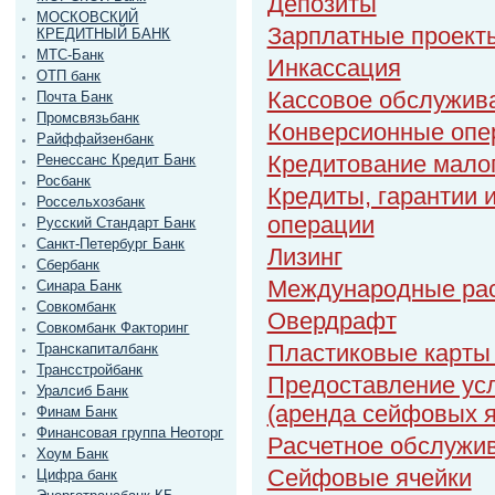
Депозиты
МОСКОВСКИЙ
Зарплатные проект
КРЕДИТНЫЙ БАНК
МТС-Банк
Инкассация
ОТП банк
Кассовое обслужив
Почта Банк
Промсвязьбанк
Конверсионные опе
Райффайзенбанк
Кредитование малог
Ренессанс Кредит Банк
Росбанк
Кредиты, гарантии 
Россельхозбанк
операции
Русский Стандарт Банк
Санкт-Петербург Банк
Лизинг
Сбербанк
Международные ра
Синара Банк
Совкомбанк
Овердрафт
Совкомбанк Факторинг
Пластиковые карты 
Транскапиталбанк
Трансстройбанк
Предоставление усл
Уралсиб Банк
(аренда сейфовых я
Финам Банк
Финансовая группа Неоторг
Расчетное обслужи
Хоум Банк
Сейфовые ячейки
Цифра банк