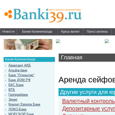
Новости
Банки Калининграда
Курсы валют
Пресс-релизы
Главная
Банки Калининграда
Авангард АКБ
Альфа-банк
Банк "Открытие"
Аренда сейфов
Банк ДОМ.РФ
БКС Банк
ВТБ
Другие услуги для ю
Газпромбанк
Зенит
Валютный контроль
Кредит Европа Банк
Депозитарные услу
ЛОКО-Банк
МОРСКОЙ Банк