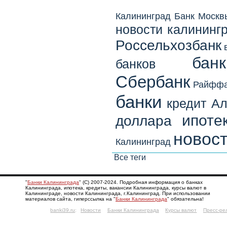
Калининград
Банк Москв
новости калининг
Россельхозбанк
бан
банков
Сбербанк
Райффа
банки
кредит
Ал
ипоте
доллара
новост
Калининград
Все теги
"
Банки Калининграда
" (С) 2007-2024. Подробная информация о банках
Калининграда, ипотека, кредиты, вакансии Калининграда, курсы валют в
Калининграде, новости Калининграда, г.Калининград. При использовании
материалов сайта, гиперссылка на "
Банки Калининграда
" обязательна!
banki39.ru
:
Новости
Банки Калининграда
Курсы валют
Пресс-ре