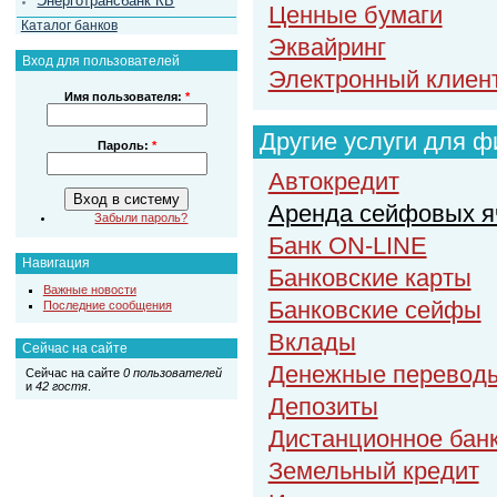
Энерготрансбанк КБ
Ценные бумаги
Каталог банков
Эквайринг
Вход для пользователей
Электронный клиент
Имя пользователя:
*
Другие услуги для ф
Пароль:
*
Автокредит
Аренда сейфовых я
Забыли пароль?
Банк ON-LINE
Навигация
Банковские карты
Важные новости
Банковские сейфы
Последние сообщения
Вклады
Сейчас на сайте
Денежные перевод
Сейчас на сайте
0 пользователей
и
42 гостя
.
Депозиты
Дистанционное бан
Земельный кредит