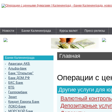
Новости
Банки Калининграда
Курсы валют
Пресс-релизы
Главная
Банки Калининграда
Авангард АКБ
Альфа-банк
Банк "Открытие"
Операции с це
Банк ДОМ.РФ
БКС Банк
ВТБ
Другие услуги для ю
Газпромбанк
Зенит
Валютный контроль
Кредит Европа Банк
Депозитарные услу
ЛОКО-Банк
МОРСКОЙ Банк