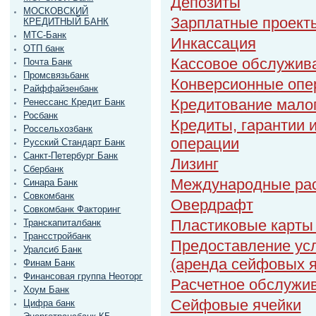
Депозиты
МОСКОВСКИЙ
Зарплатные проект
КРЕДИТНЫЙ БАНК
МТС-Банк
Инкассация
ОТП банк
Кассовое обслужив
Почта Банк
Промсвязьбанк
Конверсионные опе
Райффайзенбанк
Кредитование малог
Ренессанс Кредит Банк
Росбанк
Кредиты, гарантии 
Россельхозбанк
операции
Русский Стандарт Банк
Санкт-Петербург Банк
Лизинг
Сбербанк
Международные ра
Синара Банк
Совкомбанк
Овердрафт
Совкомбанк Факторинг
Пластиковые карты 
Транскапиталбанк
Трансстройбанк
Предоставление усл
Уралсиб Банк
(аренда сейфовых я
Финам Банк
Финансовая группа Неоторг
Расчетное обслужи
Хоум Банк
Сейфовые ячейки
Цифра банк