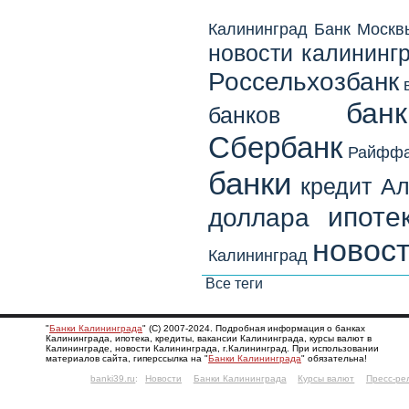
Калининград
Банк Москв
новости калининг
Россельхозбанк
бан
банков
Сбербанк
Райффа
банки
кредит
Ал
ипоте
доллара
новост
Калининград
Все теги
"
Банки Калининграда
" (С) 2007-2024. Подробная информация о банках
Калининграда, ипотека, кредиты, вакансии Калининграда, курсы валют в
Калининграде, новости Калининграда, г.Калининград. При использовании
материалов сайта, гиперссылка на "
Банки Калининграда
" обязательна!
banki39.ru
:
Новости
Банки Калининграда
Курсы валют
Пресс-ре