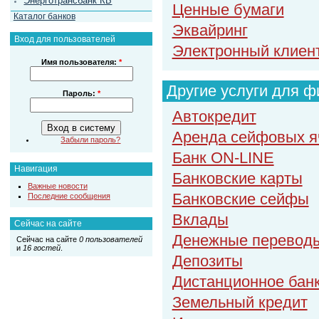
Энерготрансбанк КБ
Ценные бумаги
Каталог банков
Эквайринг
Вход для пользователей
Электронный клиент
Имя пользователя:
*
Другие услуги для ф
Пароль:
*
Автокредит
Аренда сейфовых я
Забыли пароль?
Банк ON-LINE
Навигация
Банковские карты
Важные новости
Банковские сейфы
Последние сообщения
Вклады
Сейчас на сайте
Денежные перевод
Сейчас на сайте
0 пользователей
и
16 гостей
.
Депозиты
Дистанционное бан
Земельный кредит