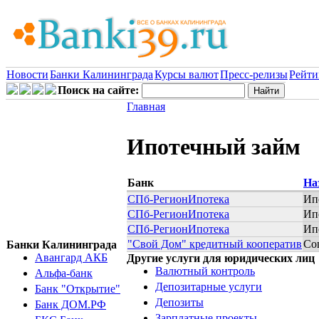
Новости
Банки Калининграда
Курсы валют
Пресс-релизы
Рейти
Поиск на сайте:
Главная
Ипотечный займ
Банк
На
СПб-РегионИпотека
Ип
СПб-РегионИпотека
Ип
СПб-РегионИпотека
Ип
"Свой Дом" кредитный кооператив
Со
Банки Калининграда
Авангард АКБ
Другие услуги для юридических лиц
Валютный контроль
Альфа-банк
Депозитарные услуги
Банк "Открытие"
Депозиты
Банк ДОМ.РФ
Зарплатные проекты