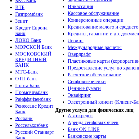
БКС Банк
Инкассация
ВТБ
Кассовое обслуживание
Газпромбанк
Конверсионные операции
Зенит
Кредитование малого и среднего
Кредит Европа
Банк
Кредиты, гарантии и др. докуме
ЛОКО-Банк
Лизинг
МОРСКОЙ Банк
Международные расчеты
МОСКОВСКИЙ
Овердрафт
КРЕДИТНЫЙ
Пластиковые карты (корпоратив
БАНК
Предоставление услуг по хранен
МТС-Банк
Расчетное обслуживание
ОТП банк
Сейфовые ячейки
Почта Банк
Ценные бумаги
Промсвязьбанк
Эквайринг
Райффайзенбанк
Электронный клиент (Клиент-Ба
Ренессанс Кредит
Другие услуги для физических лиц
Банк
Автокредит
Росбанк
Аренда сейфовых ячеек
Россельхозбанк
Банк ON-LINE
Русский Стандарт
Банковские карты
Банк