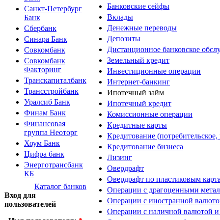
Банковские сейфы
Санкт-Петербург
Вклады
Банк
Денежные переводы
Сбербанк
Депозиты
Синара Банк
Дистанционное банковское обсл
Совкомбанк
Земельный кредит
Совкомбанк
Факторинг
Инвестиционные операции
Транскапиталбанк
Интернет-банкинг
Трансстройбанк
Ипотечный займ
Уралсиб Банк
Ипотечный кредит
Финам Банк
Комиссионные операции
Финансовая
Кредитные карты
группа Неоторг
Кредитование (потребительское,
Хоум Банк
Кредитование бизнеса
Цифра банк
Лизинг
Энерготрансбанк
Овердрафт
КБ
Овердрафт по пластиковым карт
Каталог банков
Операции с драгоценными мета
Вход для
Операции с иностранной валют
пользователей
Операции с наличной валютой и