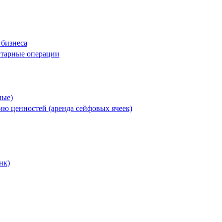
 бизнеса
нтарные операции
ные)
ию ценностей (аренда сейфовых ячеек)
нк)