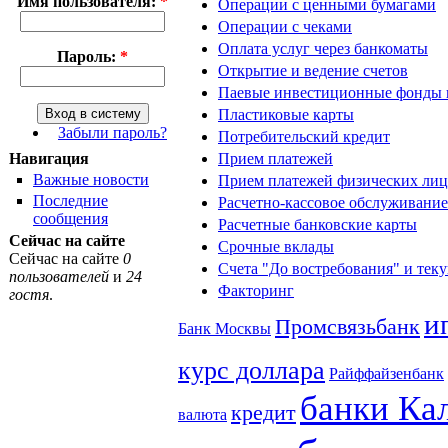
Имя пользователя:
*
Операции с ценными бумагами
Операции с чеками
Оплата услуг через банкоматы
Пароль:
*
Открытие и ведение счетов
Паевые инвестиционные фонды 
Пластиковые карты
Забыли пароль?
Потребительский кредит
Прием платежей
Навигация
Важные новости
Прием платежей физических лиц
Последние
Расчетно-кассовое обслуживание
сообщения
Расчетные банковские карты
Сейчас на сайте
Срочные вклады
Сейчас на сайте
0
Счета "До востребования" и тек
пользователей
и
24
Факторинг
гостя
.
и
Промсвязьбанк
Банк Москвы
курс доллара
Райффайзенбанк
банки Ка
кредит
валюта