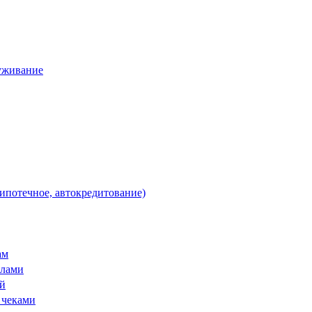
уживание
 ипотечное, автокредитование)
ам
ллами
ой
 чеками