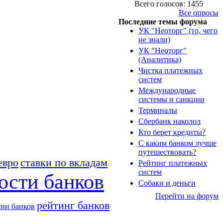
Всего голосов: 1455
Все опросы
Последние темы форума
УК "Неоторг" (то, чего
не знали)
УК "Неоторг"
(Аналитика)
Чистка платежных
систем
Международные
системы и санкции
Терминалы
Сбербанк наколол
Кто берет кредиты?
С каким банком лучше
путешествовать?
евро
ставки по вкладам
Рейтинг платежных
систем
ости банков
Собаки и деньги
Перейти на форум
рейтинг банков
сии банков