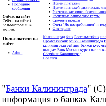
Прием платежей
Последние
Прием платежей физических лиц
сообщения
Расчетно-кассовое обслуживани
Расчетные банковские карты
Сейчас на сайте
Срочные вклады
Сейчас на сайте
1
Счета "До востребования" и тек
пользователь
и
78
Факторинг
гостей
.
Калининград
банк
Россельхозбанк
ипо
Пользователи на
Промсвязьбанк
банки Калининграда
В
сайте
калининграда
рейтинг банков
курс ев
вкладам
Банк Москвы
курсы валют
ва
Admin
Сбербанк Калининград
Все теги
"
Банки Калининграда
" (С
информация о банках Кали