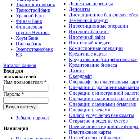
Денежные переводы
Транскапиталбанк
Депозиты
Трансстройбанк
Дистанционное банковское обс
Уралсиб Банк
Земельный кредит
Финам Банк
Инвестиционные операции
Финансовая
Интернет-банкинг
группа Неоторг
Ипотечный займ
Хоум Банк
Ипотечный кредит
Цифра банк
Комиссионные операции
Энерготрансбанк
Кредитные карты
КБ
Кредитование (потребительское,
Кредитование бизнеса
Каталог банков
Лизинг
Вход для
Овердрафт
пользователей
Овердрафт по пластиковым кар
Имя пользователя:
*
Операции с драгоценными мета
Операции с иностранной валют
Пароль:
*
Операции с наличной валютой 
Операции с ценными бумагами
Операции с чеками
Оплата услуг через банкоматы
Забыли пароль?
Открытие и ведение счетов
Паевые инвестиционные фонды
Навигация
Пластиковые карты
Потребительский кредит
Важные новости