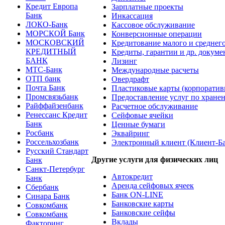
Кредит Европа
Зарплатные проекты
Банк
Инкассация
ЛОКО-Банк
Кассовое обслуживание
МОРСКОЙ Банк
Конверсионные операции
МОСКОВСКИЙ
Кредитование малого и среднего
КРЕДИТНЫЙ
Кредиты, гарантии и др. докум
БАНК
Лизинг
МТС-Банк
Международные расчеты
ОТП банк
Овердрафт
Почта Банк
Пластиковые карты (корпоратив
Промсвязьбанк
Предоставление услуг по хранен
Райффайзенбанк
Расчетное обслуживание
Ренессанс Кредит
Сейфовые ячейки
Банк
Ценные бумаги
Росбанк
Эквайринг
Россельхозбанк
Электронный клиент (Клиент-Б
Русский Стандарт
Другие услуги для физических лиц
Банк
Санкт-Петербург
Автокредит
Банк
Аренда сейфовых ячеек
Сбербанк
Банк ON-LINE
Синара Банк
Банковские карты
Совкомбанк
Банковские сейфы
Совкомбанк
Вклады
Факторинг