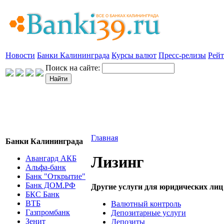
Новости
Банки Калининграда
Курсы валют
Пресс-релизы
Рейт
Поиск на сайте:
Главная
Банки Калининграда
Лизинг
Авангард АКБ
Альфа-банк
Банк "Открытие"
Банк ДОМ.РФ
Другие услуги для юридических лиц
БКС Банк
ВТБ
Валютный контроль
Газпромбанк
Депозитарные услуги
Зенит
Депозиты