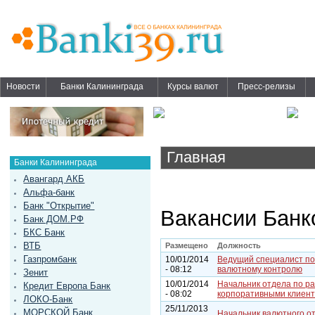
Новости
Банки Калининграда
Курсы валют
Пресс-релизы
Главная
Банки Калининграда
Авангард АКБ
Альфа-банк
Банк "Открытие"
Вакансии Банк
Банк ДОМ.РФ
БКС Банк
ВТБ
Размещено
Должность
Газпромбанк
10/01/2014
Ведущий специалист по
- 08:12
валютному контролю
Зенит
10/01/2014
Начальник отдела по ра
Кредит Европа Банк
- 08:02
корпоративными клиен
ЛОКО-Банк
25/11/2013
МОРСКОЙ Банк
Начальник валютного о