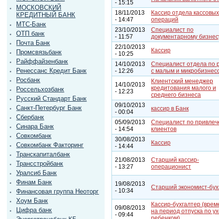
- 15:15
МОСКОВСКИЙ
18/11/2013
Кассир отдела кассовых
КРЕДИТНЫЙ БАНК
- 14:47
операций
МТС-Банк
23/10/2013
Специалист по
ОТП банк
- 11:57
документарному бизнес
Почта Банк
22/10/2013
Кассир
Промсвязьбанк
- 10:25
Райффайзенбанк
14/10/2013
Специалист отдела по 
Ренессанс Кредит Банк
- 12:26
с малым и микробизнес
Росбанк
Клиентский менеджер
14/10/2013
кредитования малого и
Россельхозбанк
- 12:23
среднего бизнеса
Русский Стандарт Банк
09/10/2013
Санкт-Петербург Банк
кассир в Банк
- 00:04
Сбербанк
05/09/2013
Cпециалист по привле
Синара Банк
- 14:54
клиентов
Совкомбанк
30/08/2013
Кассир
Совкомбанк Факторинг
- 14:44
Транскапиталбанк
21/08/2013
Старший кассир-
Трансстройбанк
- 13:27
операционист
Уралсиб Банк
Финам Банк
19/08/2013
Старший экономист-бух
- 10:34
Финансовая группа Неоторг
Хоум Банк
Кассир-бухгалтер (врем
09/08/2013
Цифра банк
на период отпуска по ух
- 09:44
ребенком)