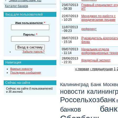
Энерготрансбанк КБ
23/07/2013
Главный специалист от
Каталог банков
- 08:30
ИТ
Вход для пользователей
22/07/2013
Менеджер по работе с
- 10:25
юридическими лицами
Имя пользователя:
*
11/07/2013
референт
- 09:23
Пароль:
*
09/07/2013
Руководитель корпорат
- 15:16
блока
09/07/2013
Начальник отдела
Забыли пароль?
- 11:14
информационных техно
28/06/2013
Кредитный эксперт
- 22:31
Навигация
« первая
‹ предыдущая
1
Важные новости
Последние сообщения
Сейчас на сайте
Калининград
Банк Москв
Сейчас на сайте
0 пользователей
новости калининг
и
35 гостей
.
Россельхозбанк
бан
банков