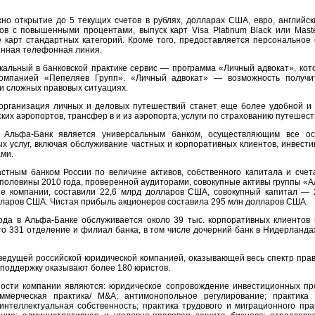
жно открытие до 5 текущих счетов в рублях, долларах США, евро, английс
тов с повышенными процентами, выпуск карт Visa Platinum Black или Mast
е карт стандартных категорий. Кроме того, предоставляется персональное
енная телефонная линия.
икальный в банковской практике сервис — программа «Личный адвокат», кот
компанией «Пепеляев Групп». «Личный адвокат» — возможность получи
и сложных правовых ситуациях.
 организация личных и деловых путешествий станет еще более удобной и
ских аэропортов, трансфер в и из аэропорта, услуги по страхованию путешест
 Альфа-Банк является универсальным банком, осуществляющим все ос
 услуг, включая обслуживание частных и корпоративных клиентов, инвести
ми.
стным банком России по величине активов, собственного капитала и сче
 половины 2010 года, проверенной аудиторами, совокупные активы группы «А
ые компании, составили 22,6 млрд долларов США, совокупный капитал — 
ларов США. Чистая прибыль акционеров составила 295 млн долларов США.
ода в Альфа-Банке обслуживается около 39 тыс. корпоративных клиентов и
то 331 отделение и филиал банка, в том числе дочерний банк в Нидерланд
ведущей российской юридической компанией, оказывающей весь спектр право
 поддержку оказывают более 180 юристов.
сти компании являются: юридическое сопровождение инвестиционных про
оммерческая практика/ M&A; антимонопольное регулирование; практика
интеллектуальная собственность; практика трудового и миграционного пра