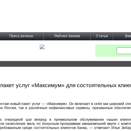
Пресс-релизы
Рейтинг банков
Статьи
Вак
пакет услуг «Максимум» для состоятельных клие
нтам новый пакет услуг — «Максимум». Он включает в себя как широкий спе
нк России, так и различные нефинансовые сервисы, призванные обеспечи
 очередной шаг вперед в премиальном обслуживании наших клиенто
е начисление миль по бонусным программам авиакомпаний вкупе с компле
стребованным среди состоятельных клиентов банка, — отмечает Илья Зибар