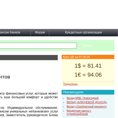
ансии банков
Форум
Кредитные организации
Курс ЦБ на 07.08.26
1$ = 81.41
1€ = 94.06
нтов
Подробнее
Рекомендуем
ктр финансовых услуг, которые может
ть еще больший комфорт и удобство
Вклад МКБ. Новогодний
ВКЛАД «КЛЮЧЕВОЙ ДОХОД»
Вклад «Заоблачный процент»
в. Индивидуальное обслуживание,
Кредитная карта с
ксом уникальных небанковских услуг
суперкэшбэком
ев, Заместитель руководителя Блока