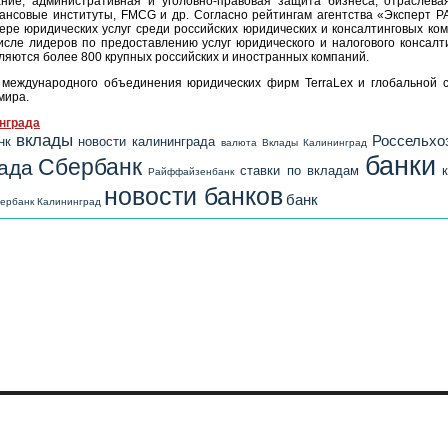
ние; административная и уголовно-правовая защита бизнеса; отраслева
нсовые институты, FMCG и др. Согласно рейтингам агентства «Эксперт РА
ре юридических услуг среди российских юридических и консалтинговых комп
исле лидеров по предоставлению услуг юридического и налогового консалт
яются более 800 крупных российских и иностранных компаний.
 международного объединения юридических фирм TerraLex и глобальной 
мира.
инграда
вклады
Россельхо
нк
новости калининграда
валюта
Вклады Калининград
банки
Сбербанк
ада
ставки по вкладам
Райффайзенбанк
новости банков
банк
ербанк Калининград