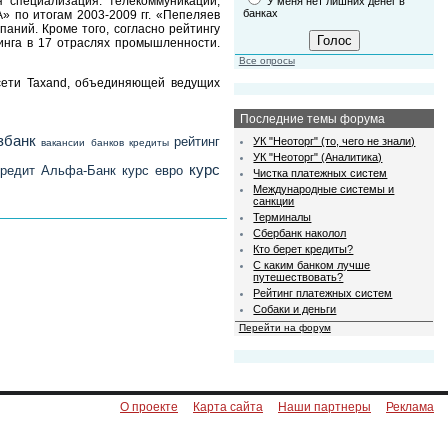
я специализация: телекоммуникации,
У меня нет лишних денег в
банках
» по итогам 2003-2009 гг. «Пепеляев
аний. Кроме того, согласно рейтингу
инга в 17 отраслях промышленности.
Все опросы
сети Taxand, объединяющей ведущих
Последние темы форума
збанк
рейтинг
УК "Неоторг" (то, чего не знали)
вакансии банков
кредиты
УК "Неоторг" (Аналитика)
курс
кредит
Альфа-Банк
курс евро
Чистка платежных систем
Международные системы и
санкции
Терминалы
Сбербанк наколол
Кто берет кредиты?
С каким банком лучше
путешествовать?
Рейтинг платежных систем
Собаки и деньги
Перейти на форум
О проекте
Карта сайта
Наши партнеры
Реклама