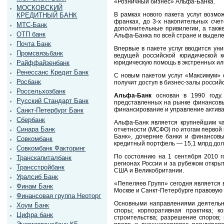
«Розничный бизнес» Альфа-Банка.
МОСКОВСКИЙ
В рамках нового пакета услуг возмо
КРЕДИТНЫЙ БАНК
франках, до 3-х накопительных сче
МТС-Банк
дополнительные привилегии, а такж
ОТП банк
Альфа-Банка по всей стране и выдел
Почта Банк
Впервые в пакете услуг вводится ун
Промсвязьбанк
ведущей российской юридической 
юридическую помощь в экстренных ил
Райффайзенбанк
Ренессанс Кредит Банк
С новым пакетом услуг «Максимум»
Росбанк
получит доступ в бизнес-залы россий
Россельхозбанк
Альфа-Банк
основан в 1990 году.
Русский Стандарт Банк
представленных на рынке финансовых
финансирование и управление актива
Санкт-Петербург Банк
Сбербанк
Альфа-Банк является крупнейшим ча
Синара Банк
отчетности (МСФО) по итогам первой
Банк», дочерние банки и финансов
Совкомбанк
кредитный портфель — 15,1 млрд дол
Совкомбанк Факторинг
По состоянию на 1 сентября 2010 г
Транскапиталбанк
регионах России и за рубежом откры
Трансстройбанк
США и Великобритании.
Уралсиб Банк
«Пепеляев Групп» сегодня является 
Финам Банк
Москве и Санкт-Петербурге правовую
Финансовая группа Неоторг
Основными направлениями деятельно
Хоум Банк
споры; корпоративная практика; к
Цифра банк
строительства; разрешение споров; 