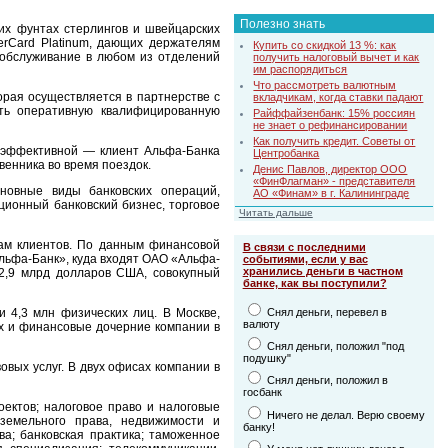
Полезно знать
ких фунтах стерлингов и швейцарских
erCard Platinum, дающих держателям
Купить со скидкой 13 %: как
 обслуживание в любом из отделений
получить налоговый вычет и как
им распорядиться
Что рассмотреть валютным
орая осуществляется в партнерстве с
вкладчикам, когда ставки падают
ть оперативную квалифицированную
Райффайзенбанк: 15% россиян
не знает о рефинансировании
Как получить кредит. Советы от
 эффективной — клиент Альфа-Банка
Центробанка
венника во время поездок.
Денис Павлов, директор ООО
«ФинФлагман» - представителя
новные виды банковских операций,
АО «Финам» в г. Калининграде
ционный банковский бизнес, торговое
Читать дальше
там клиентов. По данным финансовой
В связи с последними
льфа-Банк», куда входят ОАО «Альфа-
событиями, если у вас
хранились деньги в частном
2,9 млрд долларов США, совокупный
банке, как вы поступили?
Снял деньги, перевел в
 4,3 млн физических лиц. В Москве,
валюту
ах и финансовые дочерние компании в
Снял деньги, положил "под
подушку"
вых услуг. В двух офисах компании в
Снял деньги, положил в
госбанк
ектов; налоговое право и налоговые
Ничего не делал. Верю своему
 земельного права, недвижимости и
банку!
ва; банковская практика; таможенное