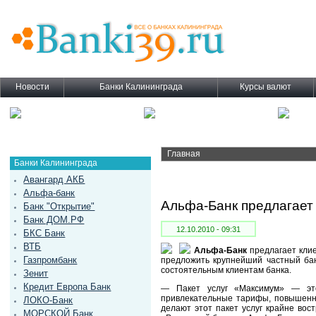
Новости
Банки Калининграда
Курсы валют
Главная
Банки Калининграда
Авангард АКБ
Альфа-банк
Альфа-Банк предлагает 
Банк "Открытие"
Банк ДОМ.РФ
12.10.2010 - 09:31
БКС Банк
ВТБ
Альфа-Банк
предлагает клие
Газпромбанк
предложить крупнейший частный ба
состоятельным клиентам банка.
Зенит
Кредит Европа Банк
— Пакет услуг «Максимум» — это
привлекательные тарифы, повышенно
ЛОКО-Банк
делают этот пакет услуг крайне во
МОРСКОЙ Банк