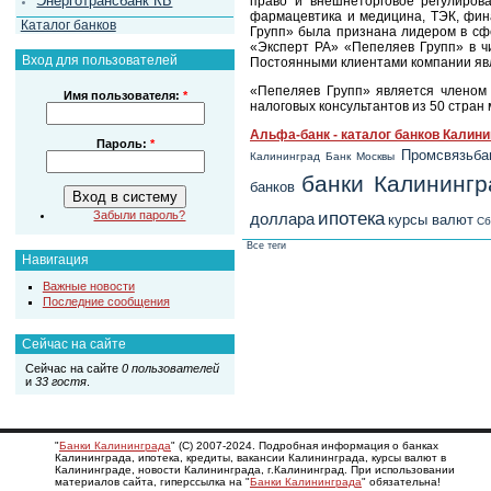
Энерготрансбанк КБ
право и внешнеторговое регулирова
фармацевтика и медицина, ТЭК, фина
Каталог банков
Групп» была признана лидером в сфе
«Эксперт РА» «Пепеляев Групп» в ч
Вход для пользователей
Постоянными клиентами компании явл
«Пепеляев Групп» является членом
Имя пользователя:
*
налоговых консультантов из 50 стран 
Альфа-банк - каталог банков Калин
Пароль:
*
Промсвязьба
Калининград
Банк Москвы
банки Калинингр
банков
ипотека
Забыли пароль?
доллара
курсы валют
Сб
Все теги
Навигация
Важные новости
Последние сообщения
Сейчас на сайте
Сейчас на сайте
0 пользователей
и
33 гостя
.
"
Банки Калининграда
" (С) 2007-2024. Подробная информация о банках
Калининграда, ипотека, кредиты, вакансии Калининграда, курсы валют в
Калининграде, новости Калининграда, г.Калининград. При использовании
материалов сайта, гиперссылка на "
Банки Калининграда
" обязательна!