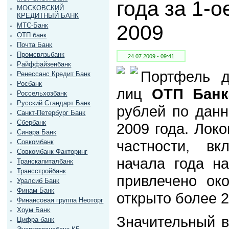
года за 1-о
МОСКОВСКИЙ
КРЕДИТНЫЙ БАНК
2009
МТС-Банк
ОТП банк
Почта Банк
Промсвязьбанк
24.07.2009 - 09:41
Райффайзенбанк
Портфель д
Ренессанс Кредит Банк
Росбанк
лиц
ОТП Банк
Россельхозбанк
Русский Стандарт Банк
рублей по данн
Санкт-Петербург Банк
Сбербанк
2009 года. Локо
Синара Банк
частности, в
Совкомбанк
Совкомбанк Факторинг
начала года н
Транскапиталбанк
Трансстройбанк
привлечено ок
Уралсиб Банк
Финам Банк
открыто более 2
Финансовая группа Неоторг
Хоум Банк
Значительный в
Цифра банк