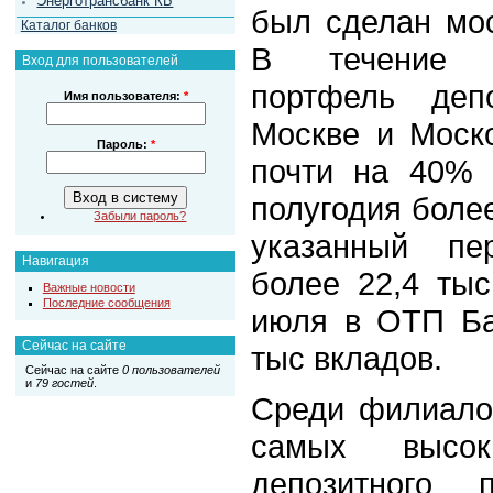
Энерготрансбанк КБ
был сделан мос
Каталог банков
В течение п
Вход для пользователей
портфель деп
Имя пользователя:
*
Москве и Моск
Пароль:
*
почти на 40% 
полугодия более
Забыли пароль?
указанный пе
Навигация
более 22,4 тыс
Важные новости
Последние сообщения
июля в ОТП Ба
Сейчас на сайте
тыс вкладов.
Сейчас на сайте
0 пользователей
и
79 гостей
.
Среди филиало
самых высо
депозитного 