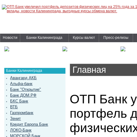
Новости
Банки Калининграда
Курсы валют
Пресс-релизы
Главная
Банки Калининграда
Авангард АКБ
Альфа-банк
Банк "Открытие"
ОТП Банк 
Банк ДОМ.РФ
БКС Банк
ВТБ
портфель д
Газпромбанк
Зенит
физических
Кредит Европа Банк
ЛОКО-Банк
МОРСКОЙ Банк