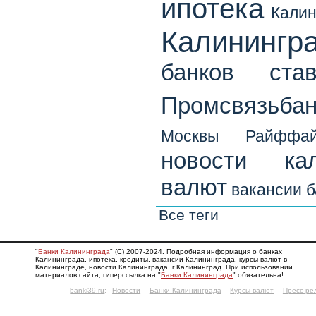
ипотека
Калин
Калинингр
банков
ста
Промсвязьбан
Москвы
Райффай
новости кал
валют
вакансии б
Все теги
"
Банки Калининграда
" (С) 2007-2024. Подробная информация о банках
Калининграда, ипотека, кредиты, вакансии Калининграда, курсы валют в
Калининграде, новости Калининграда, г.Калининград. При использовании
материалов сайта, гиперссылка на "
Банки Калининграда
" обязательна!
banki39.ru
:
Новости
Банки Калининграда
Курсы валют
Пресс-ре