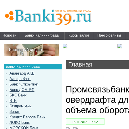
Новости
Банки Калининграда
Курсы валют
Пресс-релизы
Главная
Банки Калининграда
Авангард АКБ
Альфа-банк
Банк "Открытие"
Промсвязьбанк
Банк ДОМ.РФ
БКС Банк
овердрафта дл
ВТБ
Газпромбанк
объема оборот
Зенит
Кредит Европа Банк
15.11.2018 - 14:02
ЛОКО-Банк
МОРСКОЙ Банк