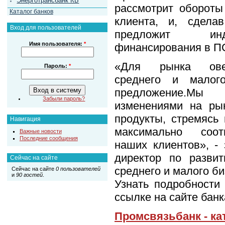
Энерготрансбанк КБ
рассмотрит обороты
Каталог банков
клиента, и, сдела
Вход для пользователей
предложит инд
Имя пользователя:
*
финансирования в П
«Для рынка овер
Пароль:
*
среднего и малог
предложение.Мы
Забыли пароль?
изменениями на ры
продукты, стремясь 
Навигация
максимально соот
Важные новости
Последние сообщения
наших клиентов», -
директор по развит
Сейчас на сайте
среднего и малого б
Сейчас на сайте
0 пользователей
и
90 гостей
.
Узнать подробности
ссылке на сайте банк
Промсвязьбанк - ка