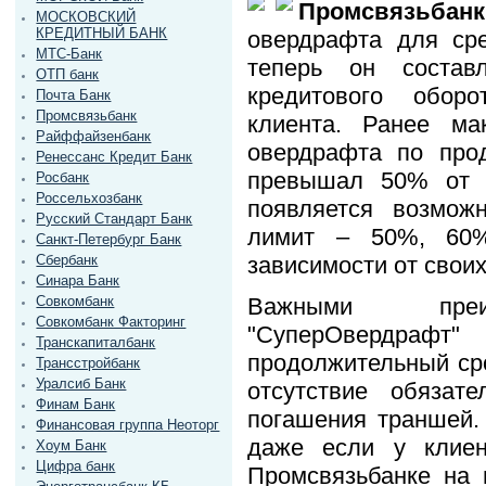
Промсвязьбанк
МОСКОВСКИЙ
КРЕДИТНЫЙ БАНК
овердрафта для ср
МТС-Банк
теперь он соста
ОТП банк
кредитового обор
Почта Банк
Промсвязьбанк
клиента. Ранее ма
Райффайзенбанк
овердрафта по про
Ренессанс Кредит Банк
превышал 50% от о
Росбанк
Россельхозбанк
появляется возмож
Русский Стандарт Банк
лимит – 50%, 60
Санкт-Петербург Банк
зависимости от своих
Сбербанк
Синара Банк
Важными преим
Совкомбанк
Совкомбанк Факторинг
"СуперОвердра
Транскапиталбанк
продолжительный сро
Трансстройбанк
Уралсиб Банк
отсутствие обязат
Финам Банк
погашения траншей.
Финансовая группа Неоторг
даже если у клиен
Хоум Банк
Цифра банк
Промсвязьбанке на 