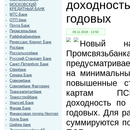
доходност
МОСКОВСКИЙ
КРЕДИТНЫЙ БАНК
годовых
МТС-Банк
ОТП банк
Почта Банк
Промсвязьбанк
09.11.2018 - 13:50
Райффайзенбанк
Новый на
Ренессанс Кредит Банк
Росбанк
Промсвязьбанка
Россельхозбанк
Русский Стандарт Банк
предусматрива
Санкт-Петербург Банк
Сбербанк
на минимальны
Синара Банк
повышенные ст
Совкомбанк
Совкомбанк Факторинг
картам ПСБ
Транскапиталбанк
Трансстройбанк
доходность по
Уралсиб Банк
Финам Банк
годовых. Для ра
Финансовая группа Неоторг
Хоум Банк
суммируются по
Цифра банк