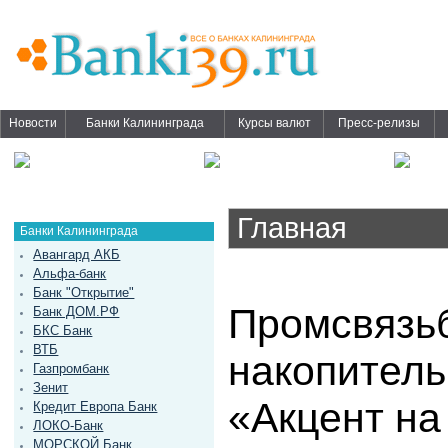
Новости
Банки Калининграда
Курсы валют
Пресс-релизы
Главная
Банки Калининграда
Авангард АКБ
Альфа-банк
Банк "Открытие"
Промсвязьб
Банк ДОМ.РФ
БКС Банк
ВТБ
накопитель
Газпромбанк
Зенит
«Акцент на
Кредит Европа Банк
ЛОКО-Банк
МОРСКОЙ Банк