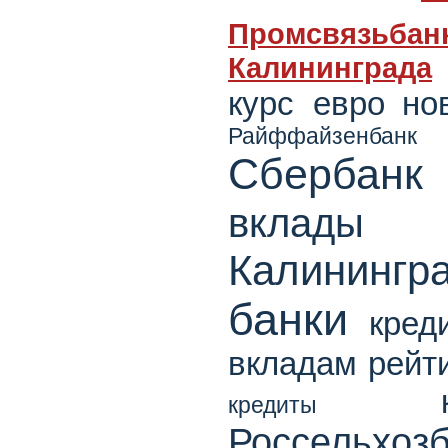
Промсвязьбанк
Калининграда
курс евро
но
Райффайзенбанк
Сбербанк
вклады
Калинингр
банки
кред
вкладам
рейт
кредиты
Россельхоз