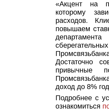
«Акцент на п
которому зав
расходов. Кли
повышаем ставк
департамен
сберегател
Промсвязьбанка
Достаточно со
привычные п
Промсвязьбан
доход до 8% го
Подробнее с у
ознакомиться
п