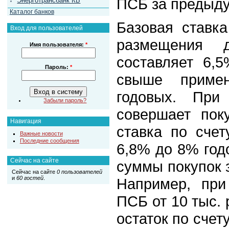
ПСБ за предыд
Энерготрансбанк КБ
Каталог банков
Базовая ставк
Вход для пользователей
размещения 
Имя пользователя:
*
составляет 6,
Пароль:
*
свыше примен
годовых. При
Забыли пароль?
совершает пок
Навигация
ставка по счет
Важные новости
Последние сообщения
6,8% до 8% год
Сейчас на сайте
суммы покупок 
Сейчас на сайте
0 пользователей
и
60 гостей
.
Например, при
ПСБ от 10 тыс. 
остаток по сче