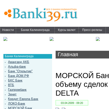
Новости
Банки Калининграда
Курсы валют
Пресс-релизы
Главная
Банки Калининграда
Авангард АКБ
Альфа-банк
Банк "Открытие"
МОРСКОЙ Банк
Банк ДОМ.РФ
БКС Банк
объему сделок
ВТБ
Газпромбанк
DELTA
Зенит
Кредит Европа Банк
03.04.2009 - 09:20
ЛОКО-Банк
МОРСКОЙ Банк