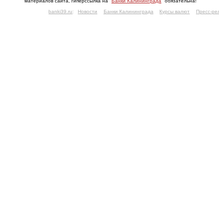
материалов сайта, гиперссылка на "
Банки Калининграда
" обязательна!
banki39.ru
:
Новости
Банки Калининграда
Курсы валют
Пресс-ре