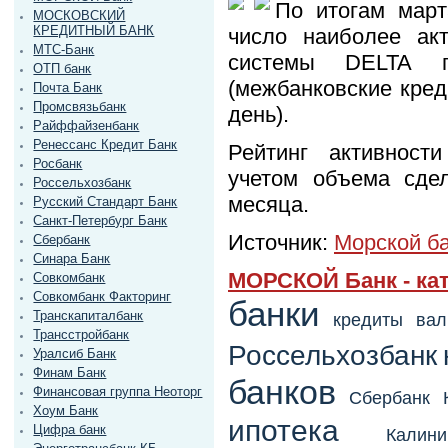
По итогам мар
МОСКОВСКИЙ
КРЕДИТНЫЙ БАНК
число наиболее акт
МТС-Банк
системы DELTA п
ОТП банк
(межбанковские кред
Почта Банк
Промсвязьбанк
день).
Райффайзенбанк
Ренессанс Кредит Банк
Рейтинг активност
Росбанк
учетом объема сдел
Россельхозбанк
месяца.
Русский Стандарт Банк
Санкт-Петербург Банк
Источник:
Морской б
Сбербанк
Синара Банк
МОРСКОЙ Банк - кат
Совкомбанк
Совкомбанк Факторинг
банки
Транскапиталбанк
кредиты
вал
Трансстройбанк
Россельхозбанк
Уралсиб Банк
Финам Банк
банков
Финансовая группа Неоторг
Сбербанк 
Хоум Банк
ипотека
Цифра банк
Калини