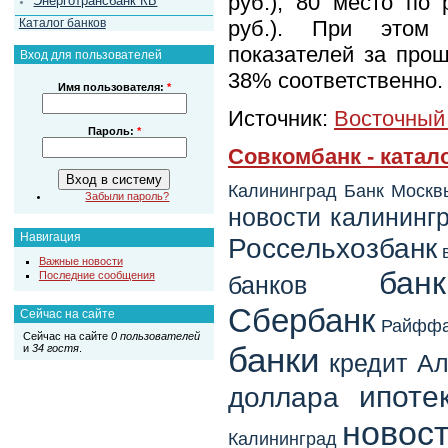
руб.), 80 место по 
Энерготрансбанк КБ
Каталог банков
руб.). При этом
показателей за про
Вход для пользователей
38% соответственно.
Имя пользователя:
*
Источник:
Восточный
Пароль:
*
Совкомбанк - катал
Калининград
Банк Москв
Забыли пароль?
новости калининг
Навигация
Россельхозбанк
Важные новости
бан
Последние сообщения
банков
Сбербанк
Сейчас на сайте
Райффа
Сейчас на сайте
0 пользователей
банки
и
34 гостя
.
кредит
Ал
ипоте
доллара
новост
Калининград