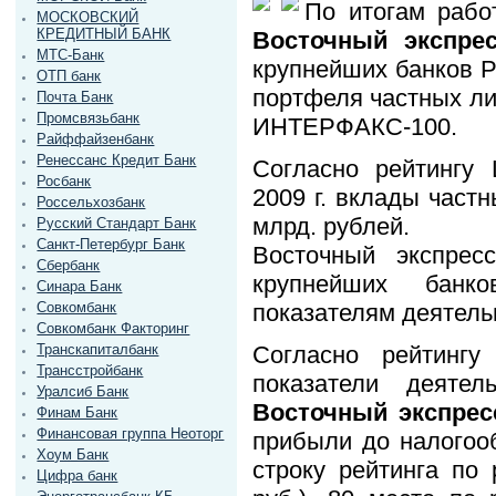
По итогам рабо
МОСКОВСКИЙ
КРЕДИТНЫЙ БАНК
Восточный экспрес
МТС-Банк
крупнейших банков Р
ОТП банк
портфеля частных ли
Почта Банк
Промсвязьбанк
ИНТЕРФАКС-100.
Райффайзенбанк
Ренессанс Кредит Банк
Согласно рейтингу
Росбанк
2009 г. вклады част
Россельхозбанк
млрд. рублей.
Русский Стандарт Банк
Санкт-Петербург Банк
Восточный экспре
Сбербанк
крупнейших банк
Синара Банк
показателям деятель
Совкомбанк
Совкомбанк Факторинг
Согласно рейтингу
Транскапиталбанк
Трансстройбанк
показатели деяте
Уралсиб Банк
Восточный экспрес
Финам Банк
Финансовая группа Неоторг
прибыли до налогооб
Хоум Банк
строку рейтинга по 
Цифра банк