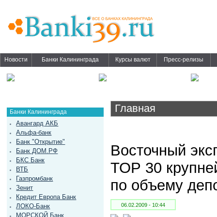
Новости
Банки Калининграда
Курсы валют
Пресс-релизы
Главная
Банки Калининграда
Авангард АКБ
Альфа-банк
Банк "Открытие"
Восточный эксп
Банк ДОМ.РФ
БКС Банк
ТОР 30 крупне
ВТБ
Газпромбанк
по объему деп
Зенит
Кредит Европа Банк
06.02.2009 - 10:44
ЛОКО-Банк
МОРСКОЙ Банк