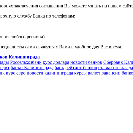
ловиях заключения соглашения Вы можете узнать на нашем сайте
авочную службу Банка по телефонам:
ов из любого региона)
специалисты сами свяжутся с Вами в удобное для Вас время.
нков Калининграда
лады
Россельхозбанк
курс доллара
новости банков
Сбербанк Кал
редит
банки Калининграда
банк
рейтинг банков
ставки по вклад
нк
курс евро
новости калининграда
курсы валют
вакансии банк