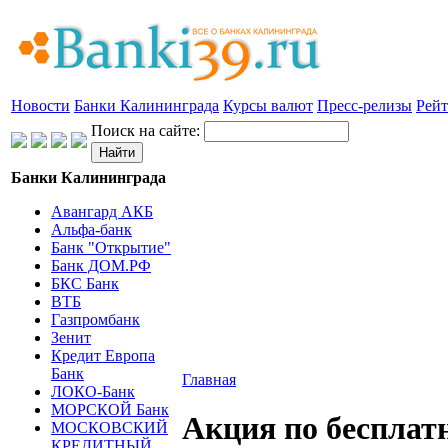
Новости
Банки Калининграда
Курсы валют
Пресс-релизы
Рейт
Поиск на сайте:
Банки Калининграда
Авангард АКБ
Альфа-банк
Банк "Открытие"
Банк ДОМ.РФ
БКС Банк
ВТБ
Газпромбанк
Зенит
Кредит Европа
Банк
Главная
ЛОКО-Банк
МОРСКОЙ Банк
Акция по бесплат
МОСКОВСКИЙ
КРЕДИТНЫЙ