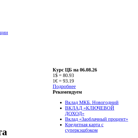
ации
Курс ЦБ на 06.08.26
1$ = 80.93
1€ = 93.19
Подробнее
Рекомендуем
Вклад МКБ. Новогодний
ВКЛАД «КЛЮЧЕВОЙ
ДОХОД»
Вклад «Заоблачный процент»
Кредитная карта с
та
суперкэшбэком