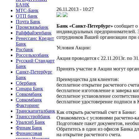
БАНК
26.11.2013 - 10:27
МТС-Банк
ОТП банк
Почта Банк
Банк «Санкт-Петербург»
сообщает о 
Промсвязьбанк
индивидуальных предпринимателей. За
Райффайзенбанк
сотрудников Вашей организации при о
Ренессанс Кредит
Банк
Условия Акции:
Росбанк
Россельхозбанк
Акция проводится с 22.11.2013г. по 31
Русский Стандарт
Банк
Принять участие в Акции могут орган
Санкт-Петербург
Банк
Преимущества для клиентов:
Сбербанк
бесплатное открытие расчетного счета
Синара Банк
бесплатное изготовление и заверка ко
Совкомбанк
бесплатное установление соответстви
Совкомбанк
бесплатное удостоверение подписи в 
Факторинг
Транскапиталбанк
Как открыть расчетный счет в Банке:
Трансстройбанк
Ознакомьтесь с условиями расчетно-к
Уралсиб Банк
Подготовьте пакет документов, необх
Финам Банк
Обратитесь в один из офисов Банка д
Финансовая
на открытие расчетного счета.
группа Неоторг