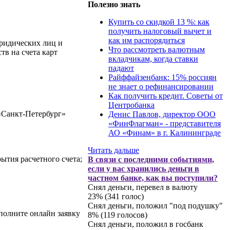
Полезно знать
Купить со скидкой 13 %: как
получить налоговый вычет и
как им распорядиться
юридических лиц и
Что рассмотреть валютным
в на счета карт
вкладчикам, когда ставки
падают
Райффайзенбанк: 15% россиян
не знает о рефинансировании
Как получить кредит. Советы от
Центробанка
«Санкт-Петербург»
Денис Павлов, директор ООО
«ФинФлагман» - представителя
АО «Финам» в г. Калининграде
Читать дальше
ытия расчетного счета;
В связи с последними событиями,
если у вас хранились деньги в
частном банке, как вы поступили?
Снял деньги, перевел в валюту
23% (341 голос)
Снял деньги, положил "под подушку"
полните онлайн заявку
8% (119 голосов)
Снял деньги, положил в госбанк