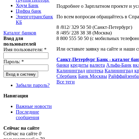
Хоум Банк
Подробнее о Зарплатном проекте и ус
Цифра банк
По всем вопросам обращайтесь в Спр
Энерготрансбанк
КБ
8 /812/ 329 50 50 (Санкт-Петербург)
8 /495/ 228 38 38 (Москва)
Каталог банков
8 800 555 50 50 (с мобильных телефон
Вход для
пользователей
Или оставьте заявку на сайте и наши 
Имя пользователя:
*
Санкт-Петербург Банк - каталог ба
Пароль:
*
банки
кредиты
валюта
Альфа-Банк
вк
Калининград
ипотека
Калининград
к
Сбербанк
Банк Москвы
Райффайзенба
Все теги
Забыли пароль?
Навигация
Важные новости
Последние
сообщения
Сейчас на сайте
Сейчас на сайте
0