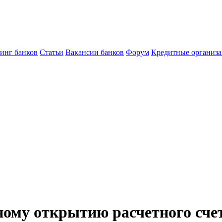
инг банков
Статьи
Вакансии банков
Форум
Кредитные организ
ному открытию расчетного сче