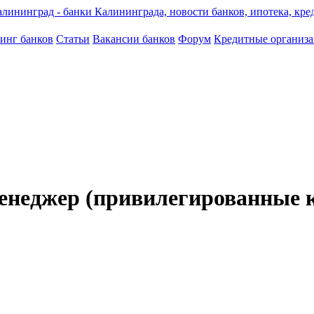
инг банков
Статьи
Вакансии банков
Форум
Кредитные организ
енеджер (привилегированные 