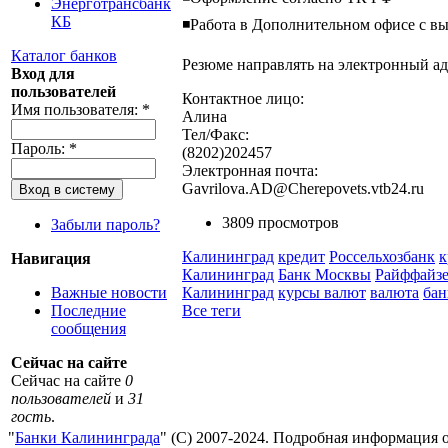
Энерготрансбанк
КБ
◾Работа в Дополнительном офисе с в
Каталог банков
Резюме направлять на электронный ад
Вход для
пользователей
Контактное лицо:
Имя пользователя:
*
Алина
Тел/Факс:
Пароль:
*
(8202)202457
Электронная почта:
Gavrilova.AD@Cherepovets.vtb24.ru
3809 просмотров
Забыли пароль?
Калининград
кредит
Россельхозбанк
к
Навигация
Калининград
Банк Москвы
Райффайз
Калининград
курсы валют
валюта
бан
Важные новости
Все теги
Последние
сообщения
Сейчас на сайте
Сейчас на сайте
0
пользователей
и
31
гость
.
"
Банки Калининграда
" (С) 2007-2024. Подробная информация 