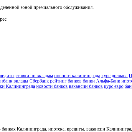
ыделенной зоной премиального обслуживания.
рес
редиты
ставки по вкладам
новости калининграда
курс доллара
П
енбанк
вклады
Сбербанк
рейтинг банков
банки
Альфа-Банк
ипот
ки Калининграда
новости банков
вакансии банков
курс евро
бан
о банках Калининграда, ипотека, кредиты, вакансии Калинингра