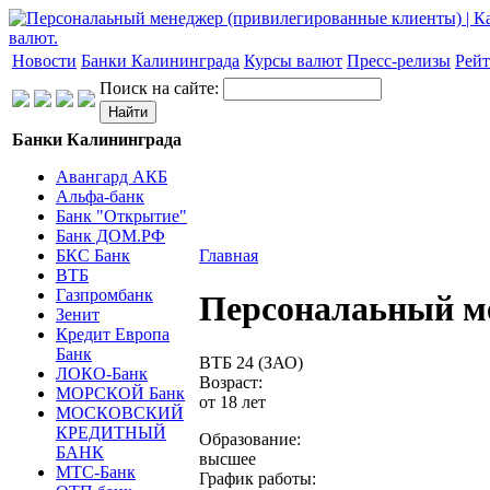
Новости
Банки Калининграда
Курсы валют
Пресс-релизы
Рейт
Поиск на сайте:
Банки Калининграда
Авангард АКБ
Альфа-банк
Банк "Открытие"
Банк ДОМ.РФ
БКС Банк
Главная
ВТБ
Газпромбанк
Персоналаьный м
Зенит
Кредит Европа
Банк
ВТБ 24 (ЗАО)
ЛОКО-Банк
Возраст:
МОРСКОЙ Банк
от 18 лет
МОСКОВСКИЙ
КРЕДИТНЫЙ
Образование:
БАНК
высшее
МТС-Банк
График работы: