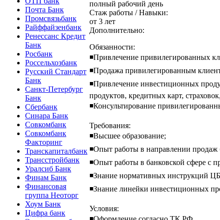
ОТП банк
полный рабочий день
Почта Банк
Стаж работы / Навыки:
Промсвязьбанк
от 3 лет
Райффайзенбанк
Дополнительно:
Ренессанс Кредит
Банк
Обязанности:
Росбанк
◾Привлечение привилегированных кл
Россельхозбанк
◾Продажа привилегированным клиент
Русский Стандарт
Банк
◾Привлечение инвестиционных продук
Санкт-Петербург
продуктов, кредитных карт, страхово
Банк
◾Консультирование привилегированны
Сбербанк
Синара Банк
Совкомбанк
Требования:
Совкомбанк
◾Высшее образование;
Факторинг
◾Опыт работы в направлении продаж б
Транскапиталбанк
Трансстройбанк
◾Опыт работы в банковской сфере с п
Уралсиб Банк
◾Знание нормативных инструкций ЦБ
Финам Банк
Финансовая
◾Знание линейки инвестиционных пр
группа Неоторг
Хоум Банк
Условия:
Цифра банк
◾Оформление согласно ТК РФ