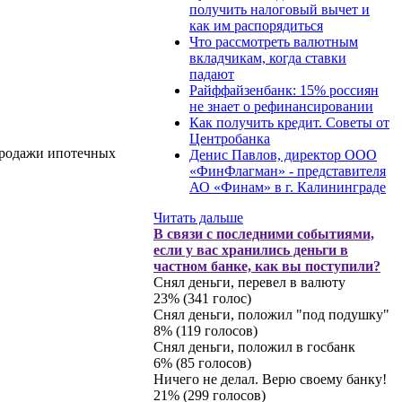
получить налоговый вычет и
как им распорядиться
Что рассмотреть валютным
вкладчикам, когда ставки
падают
Райффайзенбанк: 15% россиян
не знает о рефинансировании
Как получить кредит. Советы от
Центробанка
продажи ипотечных
Денис Павлов, директор ООО
«ФинФлагман» - представителя
АО «Финам» в г. Калининграде
Читать дальше
В связи с последними событиями,
если у вас хранились деньги в
частном банке, как вы поступили?
Снял деньги, перевел в валюту
23% (341 голос)
Снял деньги, положил "под подушку"
8% (119 голосов)
Снял деньги, положил в госбанк
6% (85 голосов)
Ничего не делал. Верю своему банку!
21% (299 голосов)