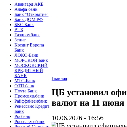
Авангард АКБ
Альфа-банк
Банк "Открытие"
Банк ДОМ.РФ
БКС Банк
ВТБ
Газпромбанк
Зенит
Кредит Европа
Банк
ЛОКО-Банк
МОРСКОЙ Банк
МОСКОВСКИЙ
КРЕДИТНЫЙ
БАНК
Главная
МТС-Банк
ОТП банк
ЦБ установил оф
Почта Банк
Промсвязьбанк
валют на 11 июня
Райффайзенбанк
Ренессанс Кредит
Банк
Росбанк
10.06.2026 - 16:56
Россельхозбанк
Русский Стандарт