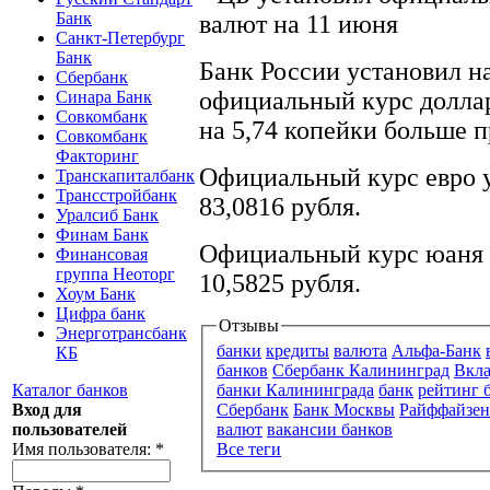
Банк
Санкт-Петербург
Банк
Банк России установил на
Сбербанк
официальный курс доллара
Синара Банк
Совкомбанк
на 5,74 копейки больше 
Совкомбанк
Факторинг
Официальный курс евро у
Транскапиталбанк
Трансстройбанк
83,0816 рубля.
Уралсиб Банк
Финам Банк
Официальный курс юаня п
Финансовая
группа Неоторг
10,5825 рубля.
Хоум Банк
Цифра банк
Отзывы
Энерготрансбанк
банки
кредиты
валюта
Альфа-Банк
КБ
банков
Сбербанк Калининград
Вкл
Каталог банков
банки Калининграда
банк
рейтинг 
Вход для
Сбербанк
Банк Москвы
Райффайзен
пользователей
валют
вакансии банков
Имя пользователя:
*
Все теги