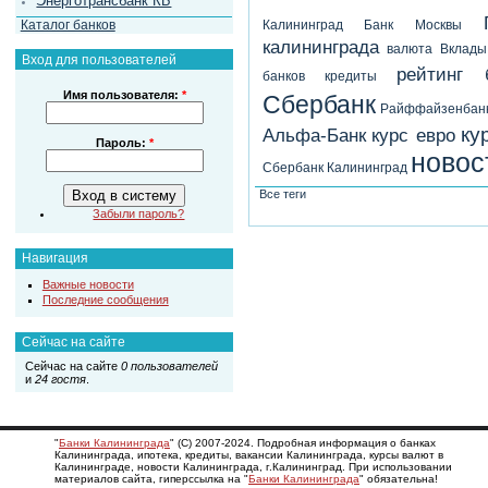
Энерготрансбанк КБ
Каталог банков
Калининград
Банк Москвы
калининграда
валюта
Вклады
Вход для пользователей
рейтинг 
банков
кредиты
Имя пользователя:
*
Сбербанк
Райффайзенбан
ку
Альфа-Банк
курс евро
Пароль:
*
новос
Сбербанк Калининград
Все теги
Забыли пароль?
Навигация
Важные новости
Последние сообщения
Сейчас на сайте
Сейчас на сайте
0 пользователей
и
24 гостя
.
"
Банки Калининграда
" (С) 2007-2024. Подробная информация о банках
Калининграда, ипотека, кредиты, вакансии Калининграда, курсы валют в
Калининграде, новости Калининграда, г.Калининград. При использовании
материалов сайта, гиперссылка на "
Банки Калининграда
" обязательна!