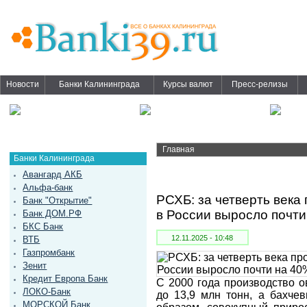
Новости
Банки Калининграда
Курсы валют
Пресс-релизы
Главная
Банки Калининграда
Авангард АКБ
Альфа-банк
РСХБ: за четверть века
Банк "Открытие"
в России выросло почти
Банк ДОМ.РФ
БКС Банк
12.11.2025 - 10:48
ВТБ
Газпромбанк
Зенит
Кредит Европа Банк
С 2000 года производство о
ЛОКО-Банк
до 13,9 млн тонн, а бахчев
МОРСКОЙ Банк