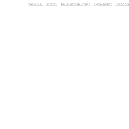
banki39.ru
:
Новости
Банки Калининграда
Курсы валют
Пресс-ре