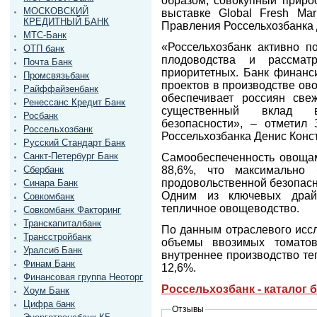
образом, совокупный приро
МОСКОВСКИЙ
выставке Global Fresh Mar
КРЕДИТНЫЙ БАНК
Правления Россельхозбанка 
МТС-Банк
«Россельхозбанк активно п
ОТП банк
плодоводства и рассмат
Почта Банк
приоритетных. Банк финанс
Промсвязьбанк
проектов в производстве ов
Райффайзенбанк
обеспечивает россиян св
Ренессанс Кредит Банк
существенный вклад в
Росбанк
безопасности», – отметил
Россельхозбанк
Россельхозбанка Денис Конс
Русский Стандарт Банк
Санкт-Петербург Банк
Самообеспеченность овощам
Сбербанк
88,6%, что максимально 
продовольственной безопасн
Синара Банк
Одним из ключевых драйв
Совкомбанк
тепличное овощеводство.
Совкомбанк Факторинг
Транскапиталбанк
По данным отраслевого иссл
Трансстройбанк
объемы ввозимых томатов
Уралсиб Банк
внутреннее производство те
Финам Банк
12,6%.
Финансовая группа Неоторг
Россельхозбанк - каталог 
Хоум Банк
Цифра банк
Отзывы