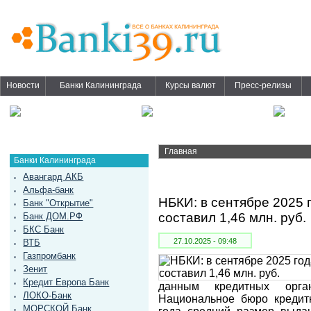
Новости
Банки Калининграда
Курсы валют
Пресс-релизы
Главная
Банки Калининграда
Авангард АКБ
Альфа-банк
НБКИ: в сентябре 2025 
Банк "Открытие"
составил 1,46 млн. руб.
Банк ДОМ.РФ
БКС Банк
27.10.2025 - 09:48
ВТБ
Газпромбанк
Зенит
Кредит Европа Банк
данным кредитных орга
ЛОКО-Банк
Национальное бюро кредит
МОРСКОЙ Банк