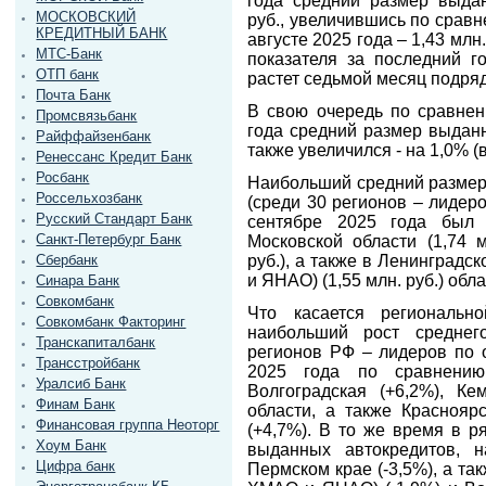
года средний размер выдан
МОСКОВСКИЙ
руб., увеличившись по срав
КРЕДИТНЫЙ БАНК
августе 2025 года – 1,43 млн
МТС-Банк
показателя за последний г
ОТП банк
растет седьмой месяц подряд
Почта Банк
В свою очередь по сравне
Промсвязьбанк
года средний размер выданн
Райффайзенбанк
также увеличился - на 1,0% (в
Ренессанс Кредит Банк
Росбанк
Наибольший средний размер
Россельхозбанк
(среди 30 регионов – лидер
Русский Стандарт Банк
сентябре 2025 года был 
Санкт-Петербург Банк
Московской области (1,74 м
Сбербанк
руб.), а также в Ленинградск
и ЯНАО) (1,55 млн. руб.) обла
Синара Банк
Совкомбанк
Что касается региональн
Совкомбанк Факторинг
наибольший рост среднег
Транскапиталбанк
регионов РФ – лидеров по 
Трансстройбанк
2025 года по сравнени
Уралсиб Банк
Волгоградская (+6,2%), Ке
Финам Банк
области, а также Красноярс
Финансовая группа Неоторг
(+4,7%). В то же время в р
Хоум Банк
выданных автокредитов, н
Цифра банк
Пермском крае (-3,5%), а так