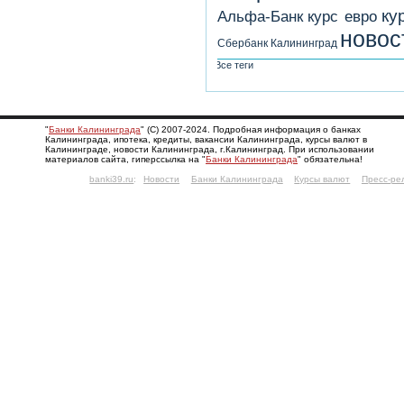
ку
Альфа-Банк
курс евро
новос
Сбербанк Калининград
Все теги
"
Банки Калининграда
" (С) 2007-2024. Подробная информация о банках
Калининграда, ипотека, кредиты, вакансии Калининграда, курсы валют в
Калининграде, новости Калининграда, г.Калининград. При использовании
материалов сайта, гиперссылка на "
Банки Калининграда
" обязательна!
banki39.ru
:
Новости
Банки Калининграда
Курсы валют
Пресс-ре