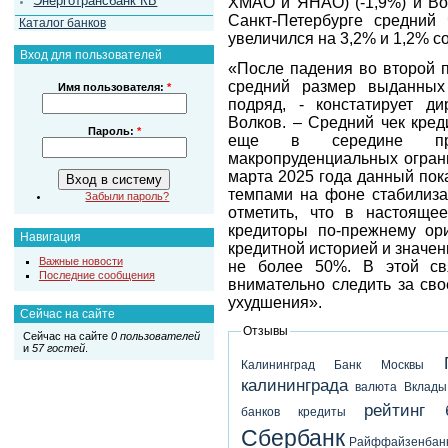
Энерготрансбанк КБ
ХМАО и ЯНАО) (-1,9%) и Вол
Санкт-Петербурге средний
Каталог банков
увеличился на 3,2% и 1,2% с
Вход для пользователей
«После падения во второй п
средний размер выданных
Имя пользователя:
*
подряд, - констатирует д
Волков. – Средний чек кред
Пароль:
*
еще в середине про
макропруденциальных ограни
марта 2025 года данный пок
темпами на фоне стабилиза
Забыли пароль?
отметить, что в настояще
кредиторы по-прежнему ор
Навигация
кредитной историей и значен
Важные новости
не более 50%. В этой св
Последние сообщения
внимательно следить за сво
ухудшения».
Сейчас на сайте
Отзывы
Сейчас на сайте
0 пользователей
и
57 гостей
.
Калининград
Банк Москвы
калининграда
валюта
Вклады
рейтинг 
банков
кредиты
Сбербанк
Райффайзенбан