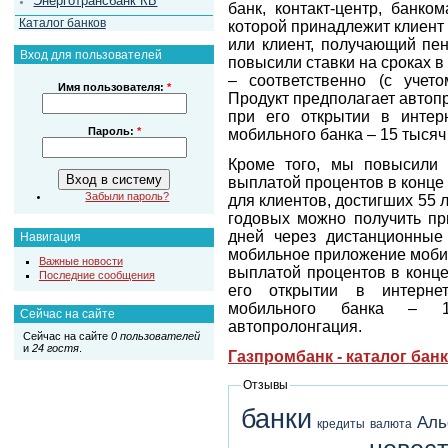
Энерготрансбанк КБ
банк, контакт-центр, банко
Каталог банков
которой принадлежит клиент 
или клиент, получающий пен
Вход для пользователей
повысили ставки на сроках в 
– соответственно (с учет
Имя пользователя:
*
Продукт предполагает автоп
при его открытии в интер
Пароль:
*
мобильного банка – 15 тысяч
Кроме того, мы повысили 
выплатой процентов в конце
Забыли пароль?
для клиентов, достигших 55 
годовых можно получить пр
дней через дистанционные 
Навигация
мобильное приложение мобиль
Важные новости
выплатой процентов в конце
Последние сообщения
его открытии в интерне
мобильного банка – 1
Сейчас на сайте
автопролонгация.
Сейчас на сайте
0 пользователей
и
24 гостя
.
Газпромбанк - каталог бан
Отзывы
банки
Аль
кредиты
валюта