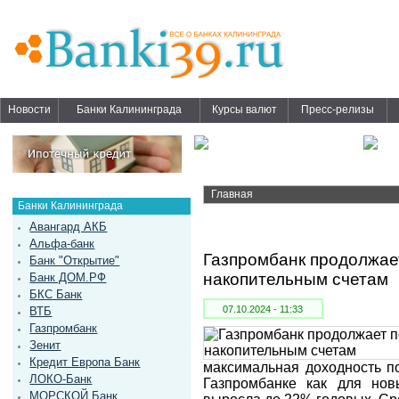
Новости
Банки Калининграда
Курсы валют
Пресс-релизы
Главная
Банки Калининграда
Авангард АКБ
Альфа-банк
Газпромбанк продолжает
Банк "Открытие"
накопительным счетам
Банк ДОМ.РФ
БКС Банк
07.10.2024 - 11:33
ВТБ
Газпромбанк
Зенит
Кредит Европа Банк
максимальная доходность п
ЛОКО-Банк
Газпромбанке как для нов
МОРСКОЙ Банк