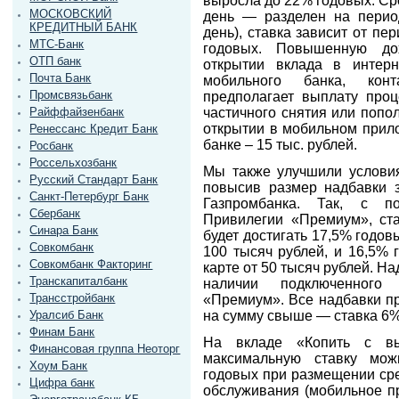
выросла до 22% годовых. Ср
МОСКОВСКИЙ
день — разделен на перио
КРЕДИТНЫЙ БАНК
день), ставка зависит от пе
МТС-Банк
годовых. Повышенную до
ОТП банк
открытии вклада в интер
Почта Банк
мобильного банка, конт
Промсвязьбанк
предполагает выплату проц
Райффайзенбанк
частичного снятия или попо
открытии в мобильном прило
Ренессанс Кредит Банк
банке – 15 тыс. рублей.
Росбанк
Россельхозбанк
Мы также улучшили условия
Русский Стандарт Банк
повысив размер надбавки з
Санкт-Петербург Банк
Газпромбанка. Так, с п
Сбербанк
Привилегии «Премиум», ста
Синара Банк
будет достигать 17,5% годов
Совкомбанк
100 тысяч рублей, и 16,5% 
Совкомбанк Факторинг
карте от 50 тысяч рублей. На
Транскапиталбанк
наличии подключенного
Трансстройбанк
«Премиум». Все надбавки пр
Уралсиб Банк
на сумму свыше — ставка 6%
Финам Банк
На вкладе «Копить с вы
Финансовая группа Неоторг
максимальную ставку мож
Хоум Банк
годовых при размещении сре
Цифра банк
обслуживания (мобильное пр