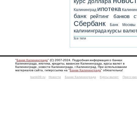
новост
курс доллара
ипотека
Калининград
Калинин
банк
рейтинг банков
с
Сбербанк
Банк Москвы
калининграда
курсы валю
Все теги
"
Банки Калининграда
" (С) 2007-2024. Подробная информация о банках
Калининграда, ипотека, кредиты, вакансии Калининграда, курсы валют в
Калининграде, новости Калининграда, г.Калининград. При использовании
материалов сайта, гиперссылка на "
Банки Калининграда
" обязательна!
banki39.ru
:
Новости
Банки Калининграда
Курсы валют
Пресс-ре