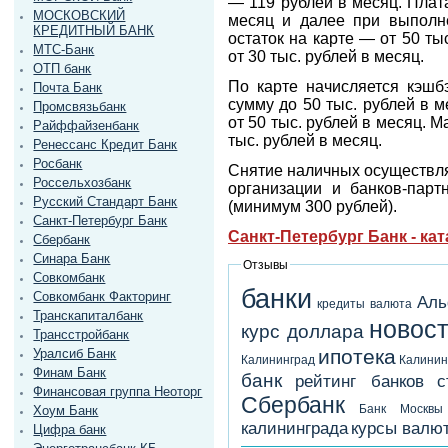
— 119 рублей в месяц. Плат
МОСКОВСКИЙ
месяц и далее при выполн
КРЕДИТНЫЙ БАНК
остаток на карте — от 50 ты
МТС-Банк
от 30 тыс. рублей в месяц.
ОТП банк
По карте начисляется кэшб
Почта Банк
сумму до 50 тыс. рублей в 
Промсвязьбанк
от 50 тыс. рублей в месяц.
Райффайзенбанк
тыс. рублей в месяц.
Ренессанс Кредит Банк
Росбанк
Снятие наличных осуществля
Россельхозбанк
организации и банков-пар
Русский Стандарт Банк
(минимум 300 рублей).
Санкт-Петербург Банк
Санкт-Петербург Банк - ка
Сбербанк
Синара Банк
Отзывы
Совкомбанк
банки
Совкомбанк Факторинг
Аль
кредиты
валюта
Транскапиталбанк
новост
курс доллара
Трансстройбанк
ипотека
Уралсиб Банк
Калининград
Калинин
Финам Банк
банк
рейтинг банков
с
Финансовая группа Неоторг
Сбербанк
Банк Москвы
Хоум Банк
калининграда
курсы валю
Цифра банк