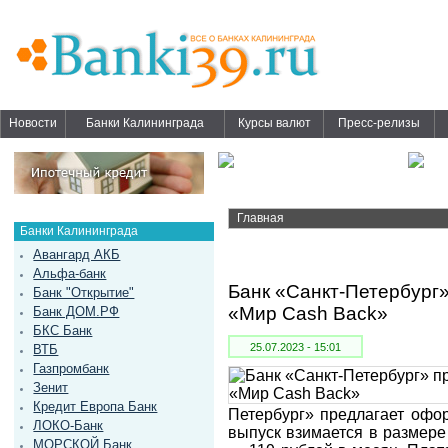
Новости
Банки Калининграда
Курсы валют
Пресс-релизы
Главная
Банки Калининграда
Авангард АКБ
Альфа-банк
Банк «Санкт-Петербург»
Банк "Открытие"
«Мир Cash Back»
Банк ДОМ.РФ
БКС Банк
25.07.2023 - 15:01
ВТБ
Газпромбанк
Зенит
Кредит Европа Банк
Петербург» предлагает офор
ЛОКО-Банк
выпуск взимается в размере
МОРСКОЙ Банк