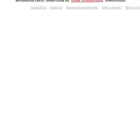
материалов сайта, гиперссылка на "
Банки Калининграда
" обязательна!
banki39.ru
:
Новости
Банки Калининграда
Курсы валют
Пресс-ре