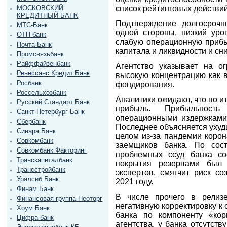
список рейтинговых действий
МОСКОВСКИЙ
КРЕДИТНЫЙ БАНК
Подтверждение долгосрочн
МТС-Банк
одной стороны, низкий уро
ОТП банк
слабую операционную прибы
Почта Банк
капитала и ликвидности и сн
Промсвязьбанк
Райффайзенбанк
Агентство указывает на о
Ренессанс Кредит Банк
высокую концентрацию как в
Росбанк
фондирования.
Россельхозбанк
Аналитики ожидают, что по и
Русский Стандарт Банк
прибыль. Прибыльность
Санкт-Петербург Банк
операционными издержками
Сбербанк
Последнее объясняется ухуд
Синара Банк
целом из-за пандемии коро
Совкомбанк
заемщиков банка. По сос
Совкомбанк Факторинг
проблемных ссуд банка со
Транскапиталбанк
покрытия резервами был
Трансстройбанк
экспертов, смягчит риск с
Уралсиб Банк
2021 году.
Финам Банк
В числе прочего в релизе
Финансовая группа Неоторг
негативную корректировку к
Хоум Банк
банка по компоненту «ко
Цифра банк
агентства, у банка отсутст