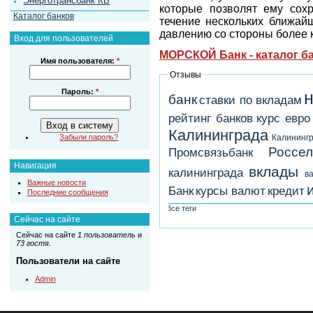
Энерготрансбанк КБ
которые позволят ему сох
Каталог банков
течение нескольких ближайш
давлению со стороны более 
Вход для пользователей
МОРСКОЙ Банк - каталог б
Имя пользователя:
*
Отзывы
Пароль:
*
н
банк
ставки по вкладам
рейтинг банков
курс евро
Калининграда
Калининг
Забыли пароль?
Россел
Промсвязьбанк
Навигация
вклады
калининграда
в
Важные новости
Банк
курсы валют
кредит
Последние сообщения
Все теги
Сейчас на сайте
Сейчас на сайте
1 пользователь
и
73 гостя
.
Пользователи на сайте
Admin