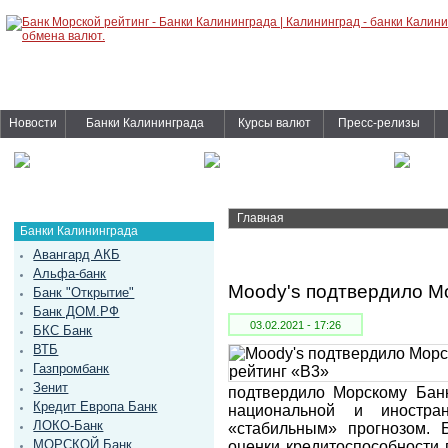
Новости
Банки Калининграда
Курсы валют
Пресс-релизы
Главная
Банки Калининграда
Авангард АКБ
Альфа-банк
Moody's подтвердило М
Банк "Открытие"
Банк ДОМ.РФ
03.02.2021 - 17:26
БКС Банк
ВТБ
Газпромбанк
Зенит
подтвердило Морскому Банк
Кредит Европа Банк
национальной и иностр
ЛОКО-Банк
«стабильным» прогнозом. 
МОРСКОЙ Банк
оценки кредитоспособности