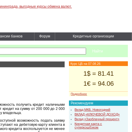
ансии банков
Форум
Кредитные организации
Курс ЦБ на 07.08.26
1$ = 81.41
1€ = 94.06
Подробнее
Рекомендуем
ожность получить кредит наличными
 кредит на сумму от 200 000 до 2 000
Вклад МКБ. Новогодний
у владельца.
ВКЛАД «КЛЮЧЕВОЙ ДОХОД»
Вклад «Заоблачный процент»
оступной возможность подать заявку
Кредитная карта с
ступают на дебетовую карту клиента в
суперкэшбэком
кого кредита воспользуется не менее