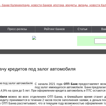
Пресс-релизы
Рейтинг банков
Статьи
Вак
чу кредитов под залог автомобиля
С начала 2021 года
ОТП Банк
предоставляет возм
под залог имеющегося автомобиля. Банк предлагает
14,9% на срок до 5 лет. При оформлении кредита автомобиль и ПТС остаются 
обиля
можно во всех отделениях ОТП Банка, в ближайшее время станет д
редиту принимается в течение 2 часов после заполнения заявки, а деньги по
ы ОТП Банка рассчитывают, что в текущем году возможностью оформления та