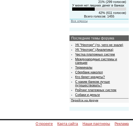
21% (299 голосов)
У меня нет лишних денег в банках
42% (611 голосов)
Всего голосов: 1455
Все опросы
Последние темы форума
УК "Неоторг" (то, чего не знали)
УК "Неоторг" (Аналитика)
Чистка платежных систем
Международные системы и
санкции
Терминалы
Сбербанк наколол
Кто берет кредиты?
С каким банком лучше
путешествовать?
Рейтинг платежных систем
Собаки и деньги
Перейти на форум
О проекте
Карта сайта
Наши партнеры
Реклама