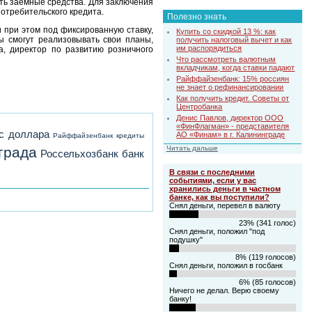
ть заемные средства. Для заключения
отребительского кредита.
Полезно знать
 при этом под фиксированную ставку,
Купить со скидкой 13 %: как
ы смогут реализовывать свои планы,
получить налоговый вычет и как
им распорядиться
а, директор по развитию розничного
Что рассмотреть валютным
вкладчикам, когда ставки падают
Райффайзенбанк: 15% россиян
не знает о рефинансировании
Как получить кредит. Советы от
Центробанка
Денис Павлов, директор ООО
«ФинФлагман» - представителя
с доллара
АО «Финам» в г. Калининграде
Райффайзенбанк
кредиты
града
Читать дальше
Россельхозбанк
банк
В связи с последними
событиями, если у вас
хранились деньги в частном
банке, как вы поступили?
Снял деньги, перевел в валюту
23% (341 голос)
Снял деньги, положил "под
подушку"
8% (119 голосов)
Снял деньги, положил в госбанк
6% (85 голосов)
Ничего не делал. Верю своему
банку!