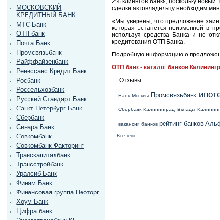
2% клиентов банка, поскольку новый
МОСКОВСКИЙ
сделки автовладельцу необходим мини
КРЕДИТНЫЙ БАНК
«Мы уверены, что предложение заинт
МТС-Банк
которая останется неизменной в пр
ОТП банк
используя средства Банка и не отк
кредитования ОТП Банка.
Почта Банк
Промсвязьбанк
Подробную информацию о предложени
Райффайзенбанк
ОТП банк - каталог банков Калининг
Ренессанс Кредит Банк
Отзывы
Росбанк
Россельхозбанк
ипот
Промсвязьбанк
Банк Москвы
Русский Стандарт Банк
Санкт-Петербург Банк
Сбербанк Калининград
Вклады Калинин
Сбербанк
рейтинг банков
Альф
вакансии банков
Синара Банк
Совкомбанк
Все теги
Совкомбанк Факторинг
Транскапиталбанк
Трансстройбанк
Уралсиб Банк
Финам Банк
Финансовая группа Неоторг
Хоум Банк
Цифра банк