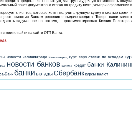
 тип кредита представляет понятную, быструю и удобную возможность получи
мальный пакет документов, а ставка по кредиту ниже, чем при оформлении п
ересует клиентов, которые хотят получить крупную сумму в сжатые сроки, и
оцессе принятия Банком решения о выдаче кредита. Теперь наши клиент
ладывать задуманное на потом», - прокомментировала Ксения Полотеров
и можно найти на сайте ОТП Банка.
рада
ека
кур
новости калининграда
курс евро
ставки по вкладам
Калининград
новости банков
банки Калинин
кредит
град
валюта
банки
Сбербанк
вклады
а-Банк
курсы валют