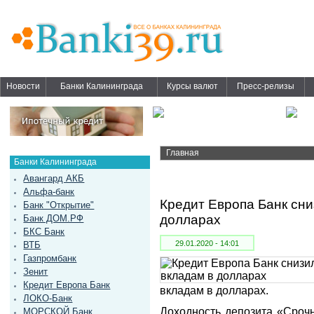
Новости
Банки Калининграда
Курсы валют
Пресс-релизы
Главная
Банки Калининграда
Авангард АКБ
Альфа-банк
Кредит Европа Банк сни
Банк "Открытие"
долларах
Банк ДОМ.РФ
БКС Банк
29.01.2020 - 14:01
ВТБ
Газпромбанк
Зенит
Кредит Европа Банк
вкладам в долларах.
ЛОКО-Банк
Доходность депозита «Срочны
МОРСКОЙ Банк