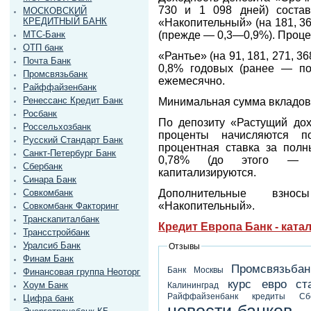
730 и 1 098 дней) состав
МОСКОВСКИЙ
КРЕДИТНЫЙ БАНК
«Накопительный» (на 181, 3
(прежде — 0,3—0,9%). Проце
МТС-Банк
ОТП банк
«Рантье» (на 91, 181, 271, 3
Почта Банк
0,8% годовых (ранее — п
Промсвязьбанк
ежемесячно.
Райффайзенбанк
Ренессанс Кредит Банк
Минимальная сумма вкладов
Росбанк
По депозиту «Растущий дох
Россельхозбанк
проценты начисляются п
Русский Стандарт Банк
процентная ставка за полн
Санкт-Петербург Банк
0,78% (до этого — 0,
Сбербанк
капитализируются.
Синара Банк
Дополнительные взно
Совкомбанк
«Накопительный».
Совкомбанк Факторинг
Транскапиталбанк
Кредит Европа Банк - ката
Трансстройбанк
Уралсиб Банк
Отзывы
Финам Банк
Промсвязьбан
Банк Москвы
Финансовая группа Неоторг
курс евро
ст
Хоум Банк
Калининград
Райффайзенбанк
кредиты
Сб
Цифра банк
новости банков