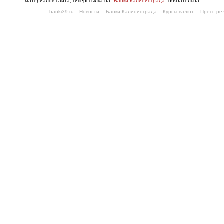
материалов сайта, гиперссылка на "
Банки Калининграда
" обязательна!
banki39.ru
:
Новости
Банки Калининграда
Курсы валют
Пресс-ре