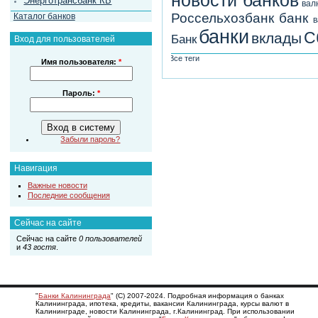
Энерготрансбанк КБ
вал
Россельхозбанк
банк
Каталог банков
в
банки
С
вклады
Банк
Вход для пользователей
Все теги
Имя пользователя:
*
Пароль:
*
Забыли пароль?
Навигация
Важные новости
Последние сообщения
Сейчас на сайте
Сейчас на сайте
0 пользователей
и
43 гостя
.
"
Банки Калининграда
" (С) 2007-2024. Подробная информация о банках
Калининграда, ипотека, кредиты, вакансии Калининграда, курсы валют в
Калининграде, новости Калининграда, г.Калининград. При использовании