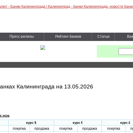
Пресс-релизы
Рейтинг банков
Статьи
Вак
анках Калининграда на 13.05.2026
5.2026
курс $
курс €
курс £
покупка
продажа
покупка
продажа
покупка
п