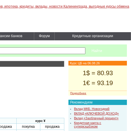
ансии банков
Форум
Кредитные организации
Курс ЦБ на 06.08.26
1$ = 80.93
1€ = 93.19
Подробнее
Рекомендуем
Вклад МКБ. Новогодний
ВКЛАД «КЛЮЧЕВОЙ ДОХОД»
Вклад «Заоблачный процент»
курс ¥
Кредитная карта с
суперкэшбэком
родажа
покупка
продажа