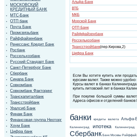
Альфа-Банк
МОСКОВСКИЙ
ВТБ
КРЕДИТНЫЙ БАНК
МКБ
МТС-Банк
ОТП банк
Морской Банк
Почта Банк
ОТП Банк
Промсвязьбанк
Райффайзенбанк
Райффайзенбанк
Россельхозбанк
Ренессанс Кредит Банк
Трансстройбанк
(пер.Кирова,2)
Росбанк
Цифра Банк
Россельхозбанк
Русский Стандарт Банк
Санкт-Петербург Банк
Сбербанк
Если Вы хотите купить или продат
Синара Банк
курсами валют. Также можно удобно 
Курсы валют в банках Калининграда
Совкомбанк
купить литовский лит в банках Кали
Совкомбанк Факторинг
При покупке большой суммы валют
Транскапиталбанк
Адреса офисов и отделений банков К
Трансстройбанк
Уралсиб Банк
Финам Банк
банки
Альфа-
кредиты
валюта
Финансовая группа Неоторг
ипотека
Хоум Банк
Калининград
Калининград
Цифра банк
Сбербанк
Банк Москвы
Райффай