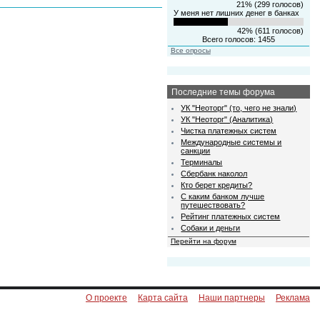
21% (299 голосов)
У меня нет лишних денег в банках
42% (611 голосов)
Всего голосов: 1455
Все опросы
Последние темы форума
УК "Неоторг" (то, чего не знали)
УК "Неоторг" (Аналитика)
Чистка платежных систем
Международные системы и
санкции
Терминалы
Сбербанк наколол
Кто берет кредиты?
С каким банком лучше
путешествовать?
Рейтинг платежных систем
Собаки и деньги
Перейти на форум
О проекте
Карта сайта
Наши партнеры
Реклама