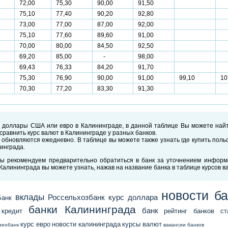
72,00
75,30
90,00
91,50
75,10
77,40
90,20
92,80
73,00
77,00
87,00
92,00
75,10
77,60
89,60
91,00
70,00
80,00
84,50
92,50
69,20
85,00
-
98,00
69,43
76,33
84,20
91,70
75,30
76,90
90,00
91,00
99,10
10
70,30
77,20
83,30
91,30
ь доллары США или евро в Калининграде, в данной таблице Вы можете най
сравнить курс валют в Калининграде у разных банков.
 обновляются ежедневно. В таблице вы можете также узнать где купить польс
нинграда.
ы рекомендуем предварительно обратиться в банк за уточнением информ
алининграда вы можете узнать, нажав на название банка в таблице курсов в
новости б
вклады
Россельхозбанк
курс доллара
Банк
банки Калининграда
банк
кредит
рейтинг банков
с
курс евро
новости калининграда
курсы валют
зенбанк
вакансии банков