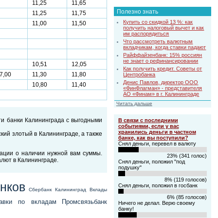
11,25
11,65
Полезно знать
11,25
11,75
Купить со скидкой 13 %: как
11,00
11,50
получить налоговый вычет и как
им распорядиться
Что рассмотреть валютным
вкладчикам, когда ставки падают
Райффайзенбанк: 15% россиян
не знает о рефинансировании
10,51
12,05
Как получить кредит. Советы от
7,00
11,30
11,80
Центробанка
Денис Павлов, директор ООО
10,80
11,40
«ФинФлагман» - представителя
АО «Финам» в г. Калининграде
Читать дальше
ти банки Калининграда с выгодными
В связи с последними
событиями, если у вас
хранились деньги в частном
кий злотый в Калининграде, а также
банке, как вы поступили?
Снял деньги, перевел в валюту
ации о наличии нужной вам суммы.
23% (341 голос)
алют в Калининграде.
Снял деньги, положил "под
подушку"
8% (119 голосов)
анков
Снял деньги, положил в госбанк
Сбербанк Калининград
Вклады
6% (85 голосов)
тавки по вкладам
Промсвязьбанк
Ничего не делал. Верю своему
банку!