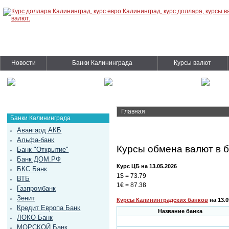
Новости
Банки Калининграда
Курсы валют
Главная
Банки Калининграда
Авангард АКБ
Альфа-банк
Курсы обмена валют в б
Банк "Открытие"
Банк ДОМ.РФ
Курс ЦБ на 13.05.2026
БКС Банк
1$ = 73.79
ВТБ
1€ = 87.38
Газпромбанк
Зенит
Курсы Калининградских банков
на 13.0
Кредит Европа Банк
Название банка
ЛОКО-Банк
МОРСКОЙ Банк