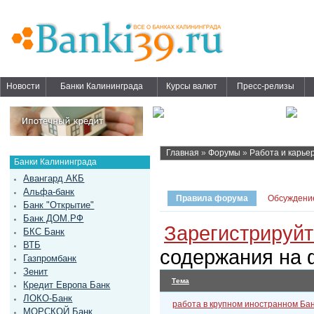
Новости
Банки Калининграда
Курсы валют
Пресс-релизы
Главная
»
Форумы
»
Работа и карье
Банки Калининграда
Авангард АКБ
Альфа-банк
Правила форума
Обсуждени
Банк "Открытие"
Банк ДОМ.РФ
Зарегистрируйт
БКС Банк
ВТБ
содержания на 
Газпромбанк
Зенит
Тема
Кредит Европа Банк
ЛОКО-Банк
работа в крупном иностранном Ба
МОРСКОЙ Банк