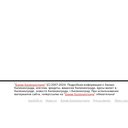
"
Банки Калининграда
" (С) 2007-2024. Подробная информация о банках
Калининграда, ипотека, кредиты, вакансии Калининграда, курсы валют в
Калининграде, новости Калининграда, г.Калининград. При использовании
материалов сайта, гиперссылка на "
Банки Калининграда
" обязательна!
banki39.ru
:
Новости
Банки Калининграда
Курсы валют
Пресс-ре