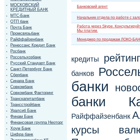
МОСКОВСКИЙ
Банковский агент
КРЕДИТНЫЙ БАНК
МТС-Банк
Начальник отдела по работе с зал
ОТП банк
Работа через Skype. Консультируйт
Почта Банк
Мы платим.
Промсвязьбанк
Райффайзенбанк
Менеджер по продажам ЛОКО-БА
Ренессанс Кредит Банк
Росбанк
рейтин
Россельхозбанк
кредиты
Русский Стандарт Банк
Россел
Санкт-Петербург Банк
банков
Сбербанк
Синара Банк
банки
ново
Совкомбанк
Совкомбанк Факторинг
банки Ка
Транскапиталбанк
Трансстройбанк
Уралсиб Банк
А
Райффайзенбанк
Финам Банк
Финансовая группа Неоторг
курсы вал
Хоум Банк
Цифра банк