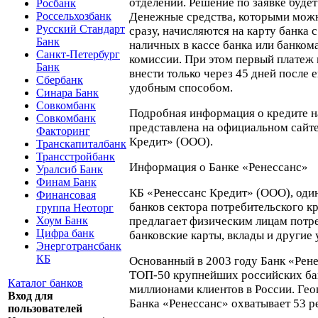
отделении. Решение по заявке будет
Росбанк
Денежные средства, которыми можн
Россельхозбанк
Русский Стандарт
сразу, начисляются на карту банка
Банк
наличных в кассе банка или банком
Санкт-Петербург
комиссии. При этом первый платеж
Банк
внести только через 45 дней после
Сбербанк
удобным способом.
Синара Банк
Совкомбанк
Подробная информация о кредите 
Совкомбанк
представлена на официальном сайт
Факторинг
Кредит» (ООО).
Транскапиталбанк
Трансстройбанк
Информация о Банке «Ренессанс»
Уралсиб Банк
Финам Банк
КБ «Ренессанс Кредит» (ООО), од
Финансовая
банков сектора потребительского к
группа Неоторг
предлагает физическим лицам потр
Хоум Банк
Цифра банк
банковские карты, вклады и другие 
Энерготрансбанк
КБ
Основанный в 2003 году Банк «Рене
ТОП-50 крупнейших российских бан
Каталог банков
миллионами клиентов в России. Гео
Вход для
Банка «Ренессанс» охватывает 53 р
пользователей