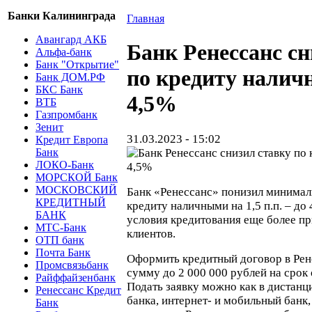
Банки Калининграда
Главная
Авангард АКБ
Банк Ренессанс сн
Альфа-банк
Банк "Открытие"
по кредиту налич
Банк ДОМ.РФ
БКС Банк
4,5%
ВТБ
Газпромбанк
Зенит
31.03.2023 - 15:02
Кредит Европа
Банк
ЛОКО-Банк
МОРСКОЙ Банк
МОСКОВСКИЙ
Банк «Ренессанс» понизил минимал
КРЕДИТНЫЙ
кредиту наличными на 1,5 п.п. – до
БАНК
условия кредитования еще более п
МТС-Банк
клиентов.
ОТП банк
Почта Банк
Оформить кредитный договор в Рен
Промсвязьбанк
сумму до 2 000 000 рублей на срок о
Райффайзенбанк
Подать заявку можно как в дистанц
Ренессанс Кредит
банка, интернет- и мобильный банк,
Банк