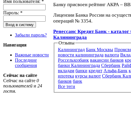
Имя пользователя:
*
Банку присвоен рейтинг АКРА – ВВ
Пароль:
*
Лицензии Банка России на осущест
операций № 3354.
Ренессанс Кредит Банк - каталог
Забыли пароль?
Калининграда
Отзывы
Навигация
Калининград
Банк Москвы
Промсвя
Важные новости
новости калининграда
валюта
Вкла
Последние
Россельхозбанк
вакансии банков
кр
сообщения
банки Калининграда
Сбербанк
Рай
вкладам
банки
кредит
Альфа-Банк
к
Сейчас на сайте
ипотека
курсы валют
Сбербанк Кал
Сейчас на сайте
0
банков
банк
пользователей
и
24
Все теги
гостя
.