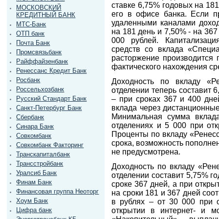
ставке 6,75% годовых на 181
МОСКОВСКИЙ
его в офисе банка. Если п
КРЕДИТНЫЙ БАНК
удаленными каналами доход
МТС-Банк
на 181 день и 7,50% - на 36
ОТП банк
000 рублей. Капитализаци
Почта Банк
средств со вклада «Специ
Промсвязьбанк
расторжение производится п
Райффайзенбанк
фактического нахождения сре
Ренессанс Кредит Банк
Росбанк
Доходность по вкладу «Р
Россельхозбанк
отделении теперь составит 6
– при сроках 367 и 400 дне
Русский Стандарт Банк
вклада через дистанционные
Санкт-Петербург Банк
Минимальная сумма вклад
Сбербанк
отделениях и 5 000 при отк
Синара Банк
Проценты по вкладу «Ренес
Совкомбанк
срока, возможность пополнен
Совкомбанк Факторинг
не предусмотрена.
Транскапиталбанк
Трансстройбанк
Доходность по вкладу «Рен
Уралсиб Банк
отделении составит 5,75% го
Финам Банк
сроке 367 дней, а при открыт
Финансовая группа Неоторг
на сроки 181 и 367 дней со
Хоум Банк
в рублях – от 30 000 при 
открытии в интернет- и м
Цифра банк