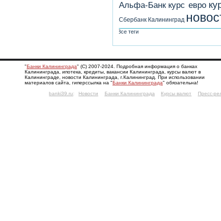
ку
Альфа-Банк
курс евро
новос
Сбербанк Калининград
Все теги
"
Банки Калининграда
" (С) 2007-2024. Подробная информация о банках
Калининграда, ипотека, кредиты, вакансии Калининграда, курсы валют в
Калининграде, новости Калининграда, г.Калининград. При использовании
материалов сайта, гиперссылка на "
Банки Калининграда
" обязательна!
banki39.ru
:
Новости
Банки Калининграда
Курсы валют
Пресс-ре