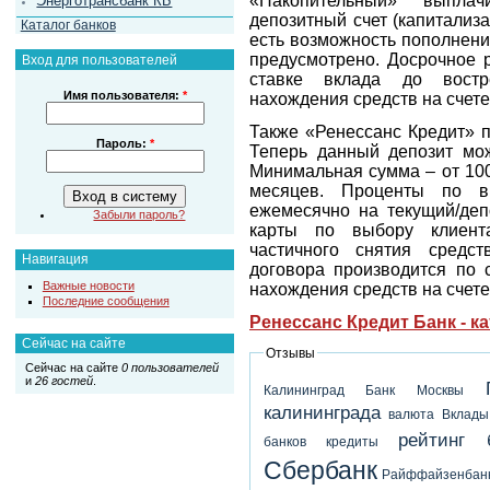
«Накопительный» выпла
Энерготрансбанк КБ
депозитный счет (капитализа
Каталог банков
есть возможность пополнения
предусмотрено. Досрочное 
Вход для пользователей
ставке вклада до востр
Имя пользователя:
*
нахождения средств на счете
Также «Ренессанс Кредит» п
Пароль:
*
Теперь данный депозит мож
Минимальная сумма – от 100
месяцев. Проценты по в
ежемесячно на текущий/депо
Забыли пароль?
карты по выбору клиент
частичного снятия средс
Навигация
договора производится по с
Важные новости
нахождения средств на счете
Последние сообщения
Ренессанс Кредит Банк - к
Сейчас на сайте
Отзывы
Сейчас на сайте
0 пользователей
и
26 гостей
.
Калининград
Банк Москвы
калининграда
валюта
Вклады
рейтинг 
банков
кредиты
Сбербанк
Райффайзенбан