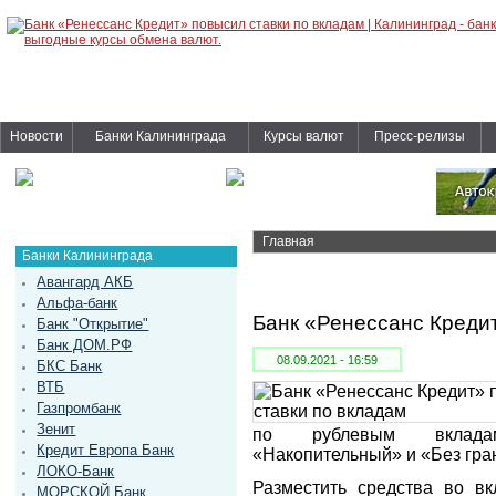
Новости
Банки Калининграда
Курсы валют
Пресс-релизы
Главная
Банки Калининграда
Авангард АКБ
Альфа-банк
Банк «Ренессанс Кредит
Банк "Открытие"
Банк ДОМ.РФ
08.09.2021 - 16:59
БКС Банк
ВТБ
Газпромбанк
Зенит
по рублевым вкладам
Кредит Европа Банк
«Накопительный» и «Без гра
ЛОКО-Банк
Разместить средства во в
МОРСКОЙ Банк