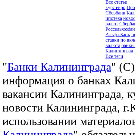
Все статьи
курс евро
Про
Сбербанк Кал
ипотека
новос
валют
Сберба
Россельхозба
Альфа-Банк
н
ставки по вкл
валюта
банки
Калининград
Все теги
"
Банки Калининграда
" (С
информация о банках Кали
вакансии Калининграда, к
новости Калининграда, г.
использовании материалов
Калининграда
" обязательн