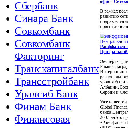
офис "Сетев
Сбербанк
В рамках реа
Синара Банк
развитию сет
подразделений
новый дополн
Совкомбанк
Совкомбанк
Райффайзен 
Центральной
Факторинг
Эксперты фин
Транскапиталбанк
Finance нагр
Интернациона
региональног
Трансстройбанк
уровня были 
Албании, Босн
Уралсиб Банк
Сербии и Сло
Уже в шестой
Финам Банк
Global Financ
банка Центра
Финансовая
2007 на этот 
«Райффайзен 
(РЦБ) совмес