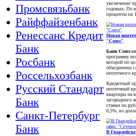
увеличение п
Промсвязьбанк
годовых. По 
проценты на 1
Райффайзенбанк
Ренессанс Кредит
Новая ипоте
"Союз"
Банк
Банк Союз
вв
программу ип
Росбанк
которой по ц
объединены 
Россельхозбанк
ипотечного к
Кредитный п
Русский Стандарт
ипотечный кр
квартиры на 
Банк
загородного ж
ставки по ру
0,5%, по долл
Санкт-Петербург
Банк
В Гвардейск