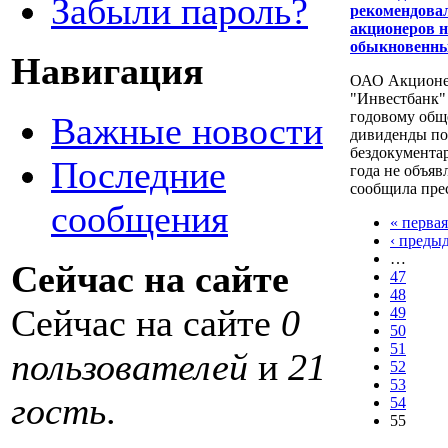
Забыли пароль?
рекомендова
акционеров н
обыкновенн
Навигация
ОАО Акционе
"Инвестбанк"
годовому общ
Важные новости
дивиденды п
бездокумента
Последние
года не объяв
сообщила прес
сообщения
« первая
‹ преды
…
Сейчас на сайте
47
48
Сейчас на сайте
0
49
50
51
пользователей
и
21
52
53
гость
.
54
55