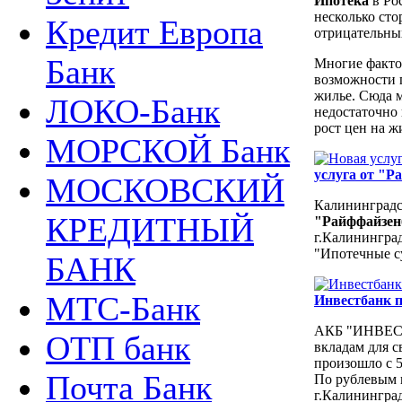
Ипотека
в Ро
несколько сто
Кредит Европа
отрицательны
Банк
Многие факто
возможности 
жилье. Сюда 
ЛОКО-Банк
недостаточно
рост цен на ж
МОРСКОЙ Банк
услуга от "Р
МОСКОВСКИЙ
Калининград
КРЕДИТНЫЙ
"Райффайзен
г.Калининград
"Ипотечные с
БАНК
МТС-Банк
Инвестбанк 
АКБ "ИНВЕСТ
ОТП банк
вкладам для 
произошло с 5
Почта Банк
По рублевым 
г.Калинингра