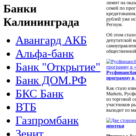
лимит на ока
Банки
семей по про
кредитования.
Калининграда
рублей уже и
Регнум.
Об этом стало
Авангард АКБ
депутатской 
самоуправлен
Альфа-банк
общественной
Банк "Открытие"
Русфинансба
Банк ДОМ.РФ
программу в
Как стало изве
БКС Банк
Markets, Русф
из торговой с
ВТБ
участников ры
выходит из м
Газпромбанк
ипотеки
Зенит