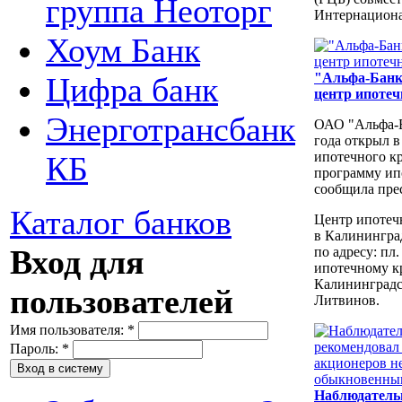
группа Неоторг
Интернациона
Хоум Банк
"Альфа-Банк
Цифра банк
центр ипотеч
Энерготрансбанк
ОАО "Альфа-Б
года открыл 
ипотечного к
КБ
программу ип
сообщила пре
Каталог банков
Центр ипотеч
в Калинингра
Вход для
по адресу: пл
ипотечному к
Калининградс
пользователей
Литвинов.
Имя пользователя:
*
Пароль:
*
Наблюдатель