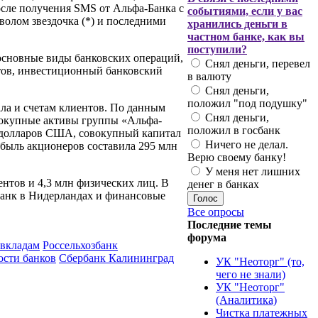
осле получения SMS от Альфа-Банка с
событиями, если у вас
волом звездочка (*) и последними
хранились деньги в
частном банке, как вы
поступили?
основные виды банковских операций,
Снял деньги, перевел
тов, инвестиционный банковский
в валюту
Снял деньги,
положил "под подушку"
ла и счетам клиентов. По данным
Снял деньги,
вокупные активы группы «Альфа-
положил в госбанк
д долларов США, совокупный капитал
Ничего не делал.
быль акционеров составила 295 млн
Верю своему банку!
У меня нет лишних
ентов и 4,3 млн физических лиц. В
денег в банках
 банк в Нидерландах и финансовые
Все опросы
Последние темы
форума
 вкладам
Россельхозбанк
ости банков
Сбербанк Калининград
УК "Неоторг" (то,
чего не знали)
УК "Неоторг"
(Аналитика)
Чистка платежных