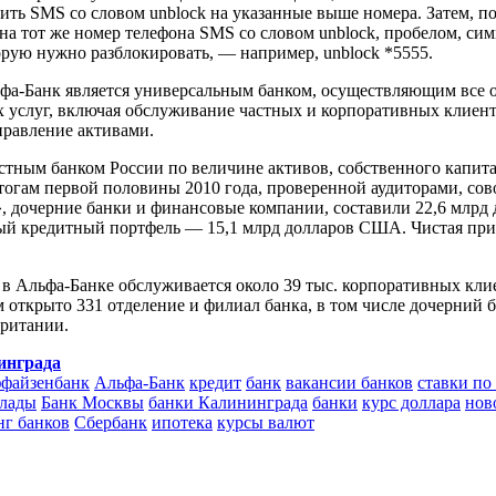
ить SMS со словом unblock на указанные выше номера. Затем, п
на тот же номер телефона SMS со словом unblock, пробелом, сим
рую нужно разблокировать, — например, unblock *5555.
ьфа-Банк является универсальным банком, осуществляющим все 
 услуг, включая обслуживание частных и корпоративных клиен
правление активами.
тным банком России по величине активов, собственного капита
огам первой половины 2010 года, проверенной аудиторами, со
», дочерние банки и финансовые компании, составили 22,6 млр
й кредитный портфель — 15,1 млрд долларов США. Чистая при
 в Альфа-Банке обслуживается около 39 тыс. корпоративных кли
м открыто 331 отделение и филиал банка, в том числе дочерний
ритании.
инграда
файзенбанк
Альфа-Банк
кредит
банк
вакансии банков
ставки по
лады
Банк Москвы
банки Калининграда
банки
курс доллара
нов
нг банков
Сбербанк
ипотека
курсы валют