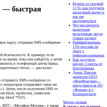
Купить со скидкой
а — быстрая
13 %: как получить
налоговый вычет и
как им
распорядиться
Что рассмотреть
валютным
вкладчикам, когда
ставки падают
овую карту, отправив SMS-сообщение
Райффайзенбанк:
15% россиян не
знает о
 безопасности. К примеру, если
рефинансировании
 на время, пока она найдется, а затем
Как получить
звонить в телефонный центр банка.
кредит. Советы от
 карточных счетах, — рассказал
Центробанка
Денис Павлов,
директор ООО
 отправить SMS-сообщение со
«ФинФлагман» -
их операторов отправляют такое же
представителя АО
k»). Затем, после получения SMS от
«Финам» в г.
вом block, пробелом, символом
Калининграде
р, block *5555.
Читать дальше
», МТС, «Мегафон-Москва», а также
В связи с последними