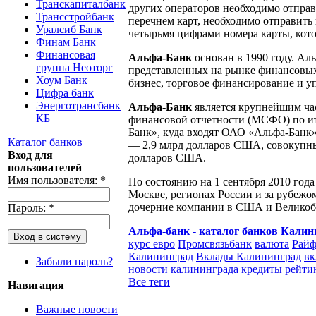
Транскапиталбанк
других операторов необходимо отправ
Трансстройбанк
перечнем карт, необходимо отправить 
Уралсиб Банк
четырьмя цифрами номера карты, кото
Финам Банк
Финансовая
Альфа-Банк
основан в 1990 году. Ал
группа Неоторг
представленных на рынке финансовых
Хоум Банк
бизнес, торговое финансирование и у
Цифра банк
Энерготрансбанк
Альфа-Банк
является крупнейшим час
КБ
финансовой отчетности (МСФО) по ит
Банк», куда входят ОАО «Альфа-Банк
Каталог банков
— 2,9 млрд долларов США, совокупны
Вход для
долларов США.
пользователей
Имя пользователя:
*
По состоянию на 1 сентября 2010 года
Москве, регионах России и за рубежо
дочерние компании в США и Великоб
Пароль:
*
Альфа-банк - каталог банков Калин
курс евро
Промсвязьбанк
валюта
Райф
Калининград
Вклады Калининград
вк
Забыли пароль?
новости калининграда
кредиты
рейти
Все теги
Навигация
Важные новости