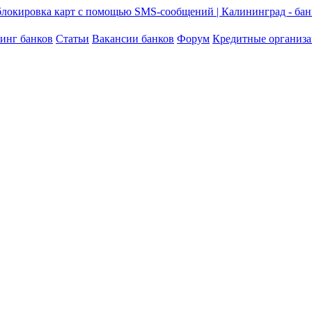
инг банков
Статьи
Вакансии банков
Форум
Кредитные организ