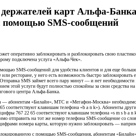
 держателей карт Альфа-Банк
 с помощью SMS-сообщений
ожет оперативно заблокировать и разблокировать свою пластик
торому подключена услуга «Альфа-Чек».
мощью SMS-сообщений для удобства клиентов и для еще большей
 или ресторане, у него есть возможность быстро заблокировать ее
. Отправка SMS займет всего пару минут — и нет необходимости 
ием этой услуги будут полностью спокойны за свои средства на
нгового центра Альфа-Банка.
ка — абонентам «Билайн», МТС и «Мегафон-Москва» необходимо
65 соответствуют клавишам телефона «b a n k»). Абоненты друг
(цифры 767 22 65 соответствуют клавишам телефона «s m s b a n 
димо отправить на тот же номер телефона SMS-сообщение со сло
 цифрами номера карты, которую нужно заблокировать — наприме
заблокированную с помощью SMS-сообщения, абонентам «Билайн