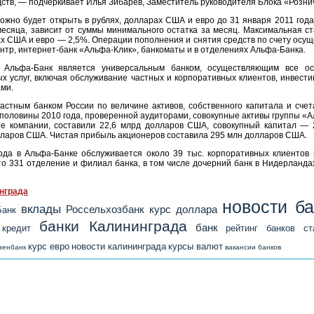
дств, — подчеркивает Илья Зибарев, Заместитель руководителя Блока «Розн
но будет открыть в рублях, долларах США и евро до 31 января 2011 года
 месяца, зависит от суммы минимального остатка за месяц. Максимальная с
ах США и евро — 2,5%. Операции пополнения и снятия средств по счету осущ
нтр, интернет-банк «Альфа-Клик», банкоматы и в отделениях Альфа-Банка.
 Альфа-Банк является универсальным банком, осуществляющим все ос
 услуг, включая обслуживание частных и корпоративных клиентов, инвести
ми.
стным банком России по величине активов, собственного капитала и сче
 половины 2010 года, проверенной аудиторами, совокупные активы группы «А
ые компании, составили 22,6 млрд долларов США, совокупный капитал — 
ларов США. Чистая прибыль акционеров составила 295 млн долларов США.
ода в Альфа-Банке обслуживается около 39 тыс. корпоративных клиентов и
то 331 отделение и филиал банка, в том числе дочерний банк в Нидерланд
инграда
новости б
вклады
Россельхозбанк
курс доллара
Банк
банки Калининграда
банк
кредит
рейтинг банков
с
курс евро
новости калининграда
курсы валют
зенбанк
вакансии банков