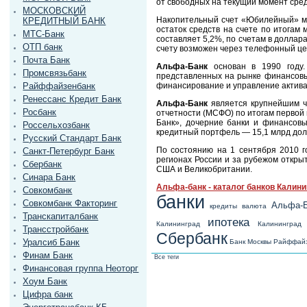
от свободных на текущий момент сре
МОСКОВСКИЙ
Накопительный счет «Юбилейный» мож
КРЕДИТНЫЙ БАНК
остаток средств на счете по итогам
МТС-Банк
составляет 5,2%, по счетам в доллар
ОТП банк
счету возможен через телефонный це
Почта Банк
Альфа-Банк
основан в 1990 году.
Промсвязьбанк
представленных на рынке финансовых
финансирование и управление актива
Райффайзенбанк
Ренессанс Кредит Банк
Альфа-Банк
является крупнейшим ча
Росбанк
отчетности (МСФО) по итогам первой
Банк», дочерние банки и финансов
Россельхозбанк
кредитный портфель — 15,1 млрд дол
Русский Стандарт Банк
По состоянию на 1 сентября 2010 г
Санкт-Петербург Банк
регионах России и за рубежом откры
Сбербанк
США и Великобритании.
Синара Банк
Альфа-банк - каталог банков Калин
Совкомбанк
банки
Совкомбанк Факторинг
Альфа-
кредиты
валюта
Транскапиталбанк
ипотека
Калининград
Калининград
Трансстройбанк
Сбербанк
Уралсиб Банк
Банк Москвы
Райффай
Финам Банк
Все теги
Финансовая группа Неоторг
Хоум Банк
Цифра банк