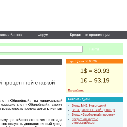
ансии банков
Форум
Кредитные организации
Курс ЦБ на 06.08.26
1$ = 80.93
1€ = 93.19
 процентной ставкой
Подробнее
Рекомендуем
 счет «Юбилейный», на минимальный
открывшие счет «Юбилейный», смогут
Вклад МКБ. Новогодний
ая возможность предлагается клиентам
ВКЛАД «КЛЮЧЕВОЙ ДОХОД»
Вклад «Заоблачный процент»
Кредитная карта с
еимуществ банковского счета и вклада
суперкэшбэком
 этом получать дополнительный доход