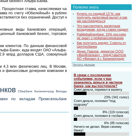
ичный бизнес» Альфа-Банка.
Полезно знать
. Процентная ставка, начисляемая на
тавка по счету «Юбилейный» в рублях
Купить со скидкой 13 %: как
ествляются без ограничений. Доступ к
получить налоговый вычет и как
им распорядиться
Что рассмотреть валютным
новные виды банковских операций,
вкладчикам, когда ставки падают
ционный банковский бизнес, торговое
Райффайзенбанк: 15% россиян
не знает о рефинансировании
Как получить кредит. Советы от
там клиентов. По данным финансовой
Центробанка
льфа-Банк», куда входят ОАО «Альфа-
Денис Павлов, директор ООО
2,9 млрд долларов США, совокупный
«ФинФлагман» - представителя
АО «Финам» в г. Калининграде
Читать дальше
 4,3 млн физических лиц. В Москве,
ах и финансовые дочерние компании в
В связи с последними
событиями, если у вас
хранились деньги в частном
банке, как вы поступили?
анков
Снял деньги, перевел в валюту
Сбербанк Калининград
Вклады
23% (341 голос)
тавки по вкладам
Промсвязьбанк
Снял деньги, положил "под
подушку"
8% (119 голосов)
Снял деньги, положил в госбанк
6% (85 голосов)
Ничего не делал. Верю своему
банку!