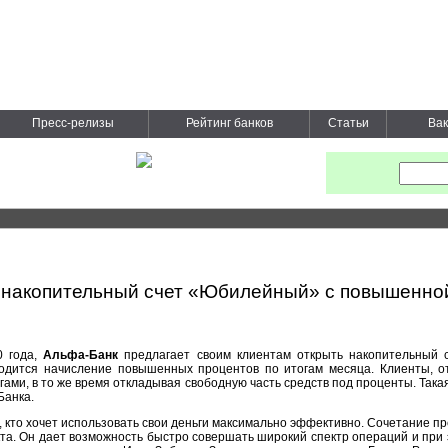
Пресс-релизы
Рейтинг банков
Статьи
Вак
 накопительный счет «Юбилейный» с повышенной
0 года,
Альфа-Банк
предлагает своим клиентам открыть накопительный
водится начисление повышенных процентов по итогам месяца. Клиенты, 
ами, в то же время откладывая свободную часть средств под проценты. Так
Банка.
кто хочет использовать свои деньги максимально эффективно. Сочетание пр
кта. Он дает возможность быстро совершать широкий спектр операций и при