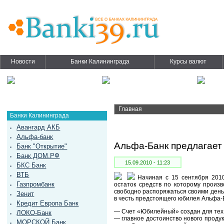
Новости
Банки Калининграда
Курсы валют
Главная
Банки Калининграда
Авангард АКБ
Альфа-банк
Альфа-Банк предлагает
Банк "Открытие"
Банк ДОМ.РФ
15.09.2010 - 11:23
БКС Банк
ВТБ
Начиная с 15 сентября 201
Газпромбанк
остаток средств по которому произ
свободно распоряжаться своими деньг
Зенит
в честь предстоящего юбилея Альфа-
Кредит Европа Банк
— Счет «Юбилейный» создан для тех, 
ЛОКО-Банк
— главное достоинство нового проду
МОРСКОЙ Банк