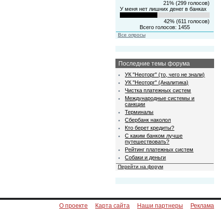
21% (299 голосов)
У меня нет лишних денег в банках
42% (611 голосов)
Всего голосов: 1455
Все опросы
Последние темы форума
УК "Неоторг" (то, чего не знали)
УК "Неоторг" (Аналитика)
Чистка платежных систем
Международные системы и
санкции
Терминалы
Сбербанк наколол
Кто берет кредиты?
С каким банком лучше
путешествовать?
Рейтинг платежных систем
Собаки и деньги
Перейти на форум
О проекте
Карта сайта
Наши партнеры
Реклама