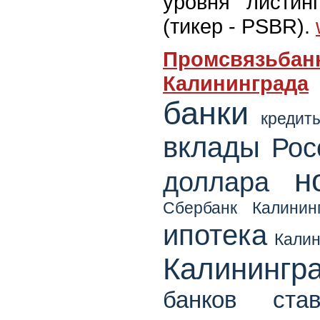
уровня листин
(тикер - PSBR).
Промсвязьбанк
Калининграда
банки
кредит
вклады
Рос
н
доллара
Сбербанк Калинин
ипотека
Калин
Калинингр
банков
ста