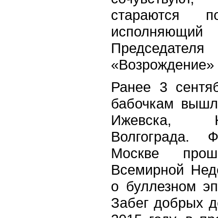
стараются п
исполняющ
Председател
«Возрождение» 
Ранее 3 сентя
бабочкам вышл
Ижевска, Н
Волгограда. 
Москве про
Всемирной Нед
о буллезном э
Забег добрых д