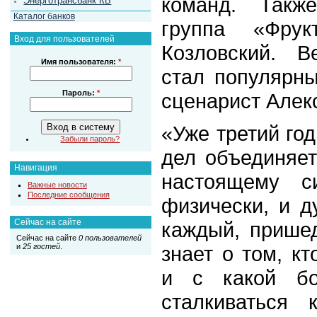
команд. Такж
Энерготрансбанк КБ
Каталог банков
группа «Фрук
Вход для пользователей
Козловский. В
Имя пользователя:
*
стал популярны
Пароль:
*
сценарист Алек
«Уже третий го
Забыли пароль?
дел объединяет
Навигация
настоящему 
Важные новости
Последние сообщения
физически, и д
Сейчас на сайте
каждый, прише
Сейчас на сайте
0 пользователей
знает о том, кт
и
25 гостей
.
и с какой бо
сталкиваться 