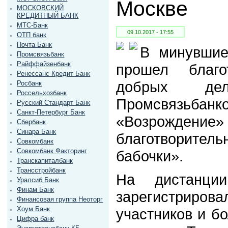
Москве
МОСКОВСКИЙ
КРЕДИТНЫЙ БАНК
МТС-Банк
09.10.2017 - 17:55
ОТП банк
Почта Банк
В минувшие
Промсвязьбанк
Райффайзенбанк
прошел благо
Ренессанс Кредит Банк
добрых дел
Росбанк
Россельхозбанк
Промсвязьб
Русский Стандарт Банк
Санкт-Петербург Банк
«Возрожден
Сбербанк
Синара Банк
благотворител
Совкомбанк
Совкомбанк Факторинг
бабочки».
Транскапиталбанк
Трансстройбанк
На дистанц
Уралсиб Банк
Финам Банк
зарегистриро
Финансовая группа Неоторг
Хоум Банк
участников и б
Цифра банк