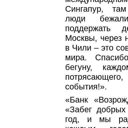
Сингапур, там
люди бежал
поддержать де
Москвы, через н
в Чили – это со
мира. Спасиб
бегуну, каждо
потрясающе
события!».
«Банк «Возрож
«Забег добрых
год, и мы ра