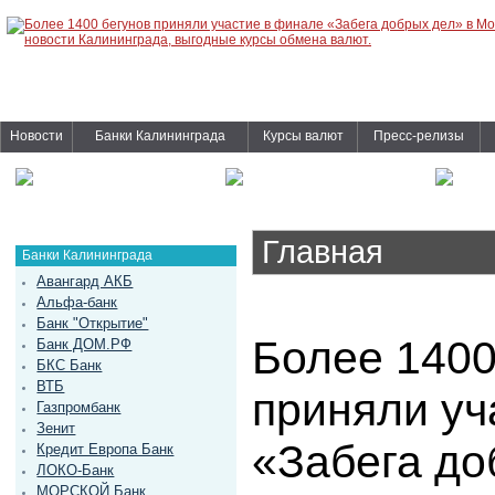
Новости
Банки Калининграда
Курсы валют
Пресс-релизы
Главная
Банки Калининграда
Авангард АКБ
Альфа-банк
Банк "Открытие"
Более 1400
Банк ДОМ.РФ
БКС Банк
ВТБ
приняли уч
Газпромбанк
Зенит
«Забега до
Кредит Европа Банк
ЛОКО-Банк
МОРСКОЙ Банк