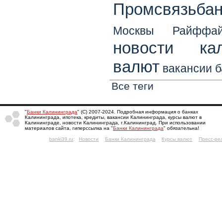
Промсвязьбан
Москвы
Райффай
новости кал
валют
вакансии б
Все теги
"
Банки Калининграда
" (С) 2007-2024. Подробная информация о банках
Калининграда, ипотека, кредиты, вакансии Калининграда, курсы валют в
Калининграде, новости Калининграда, г.Калининград. При использовании
материалов сайта, гиперссылка на "
Банки Калининграда
" обязательна!
banki39.ru
:
Новости
Банки Калининграда
Курсы валют
Пресс-ре