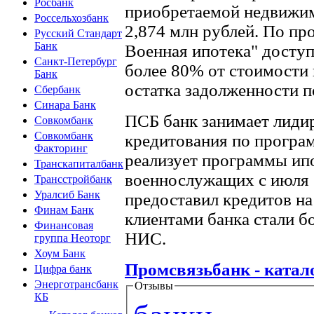
Росбанк
приобретаемой недвижи
Россельхозбанк
2,874 млн рублей. По пр
Русский Стандарт
Банк
Военная ипотека" доступ
Санкт-Петербург
более 80% от стоимости 
Банк
остатка задолженности 
Сбербанк
Синара Банк
ПСБ банк занимает лиди
Совкомбанк
Совкомбанк
кредитования по програ
Факторинг
реализует программы ип
Транскапиталбанк
военнослужащих с июля 2
Трансстройбанк
Уралсиб Банк
предоставил кредитов на
Финам Банк
клиентами банка стали бо
Финансовая
НИС.
группа Неоторг
Хоум Банк
Промсвязьбанк - катал
Цифра банк
Энерготрансбанк
Отзывы
КБ