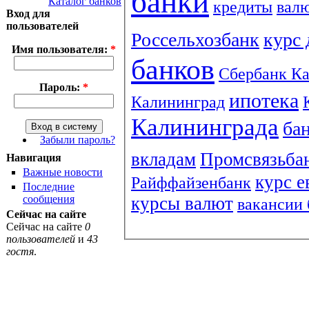
банки
Каталог банков
кредиты
вал
Вход для
пользователей
Россельхозбанк
курс 
Имя пользователя:
*
банков
Сбербанк К
Пароль:
*
ипотека
Калининград
Калининграда
ба
Забыли пароль?
вкладам
Промсвязьба
Навигация
Важные новости
курс е
Райффайзенбанк
Последние
курсы валют
сообщения
вакансии 
Сейчас на сайте
Сейчас на сайте
0
пользователей
и
43
гостя
.