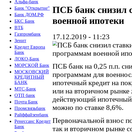
Альфа-банк
ПСБ банк снизил 
Банк "Открытие"
Банк ДОМ.РФ
военной ипотеки
БКС Банк
ВТБ
Газпромбанк
17.12.2019 - 11:23
Зенит
Кредит Европа
Банк
ЛОКО-Банк
ПСБ банк на 0,25 п.п. с
МОРСКОЙ Банк
МОСКОВСКИЙ
программам для военнос
КРЕДИТНЫЙ
ипотечный кредит на по
БАНК
МТС-Банк
или на вторичном рынке 
ОТП банк
действующий ипотечный 
Почта Банк
можно по ставке 8,6%.
Промсвязьбанк
Райффайзенбанк
Первоначальной взнос по
Ренессанс Кредит
Банк
так и вторичном рынке с