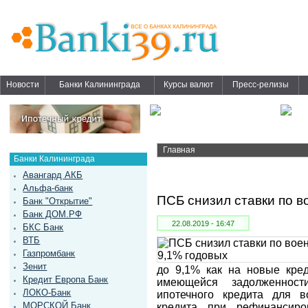
Новости
Банки Калининграда
Курсы валют
Пресс-релизы
Главная
Банки Калининграда
Авангард АКБ
Альфа-банк
ПСБ снизил ставки по в
Банк "Открытие"
Банк ДОМ.РФ
22.08.2019 - 16:47
БКС Банк
ВТБ
Газпромбанк
Зенит
до 9,1% как на новые кре
Кредит Европа Банк
имеющейся задолженност
ЛОКО-Банк
ипотечного кредита для 
МОРСКОЙ Банк
кредита при рефинансиро