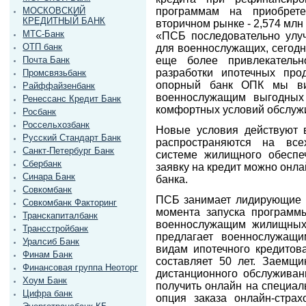
программам на приобрет
МОСКОВСКИЙ
КРЕДИТНЫЙ БАНК
вторичном рынке - 2,574 млн 
МТС-Банк
«ПСБ последовательно улу
ОТП банк
для военнослужащих, сегодн
еще более привлекательн
Почта Банк
разработки ипотечных пр
Промсвязьбанк
опорный банк ОПК мы ви
Райффайзенбанк
военнослужащим выгодных
Ренессанс Кредит Банк
комфортных условий обслуж
Росбанк
Россельхозбанк
Новые условия действуют в
Русский Стандарт Банк
распространяются на всех
Санкт-Петербург Банк
системе жилищного обеспе
Сбербанк
заявку на кредит можно онла
Синара Банк
банка.
Совкомбанк
ПСБ занимает лидирующие п
Совкомбанк Факторинг
момента запуска программ
Транскапиталбанк
военнослужащим жилищных 
Трансстройбанк
предлагает военнослужащ
Уралсиб Банк
видам ипотечного кредитов
Финам Банк
составляет 50 лет. Заемщ
Финансовая группа Неоторг
дистанционного обслуживан
Хоум Банк
получить онлайн на специаль
Цифра банк
опция заказа онлайн-стра