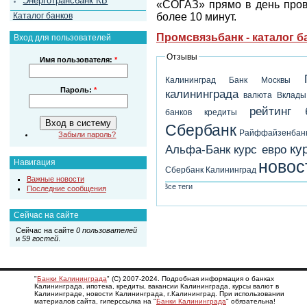
Энерготрансбанк КБ
«СОГАЗ» прямо в день прове
Каталог банков
более 10 минут.
Промсвязьбанк - каталог 
Вход для пользователей
Отзывы
Имя пользователя:
*
Калининград
Банк Москвы
Пароль:
*
калининграда
валюта
Вклады
рейтинг 
банков
кредиты
Сбербанк
Райффайзенбан
Забыли пароль?
ку
Альфа-Банк
курс евро
новос
Навигация
Сбербанк Калининград
Важные новости
Все теги
Последние сообщения
Сейчас на сайте
Сейчас на сайте
0 пользователей
и
59 гостей
.
"
Банки Калининграда
" (С) 2007-2024. Подробная информация о банках
Калининграда, ипотека, кредиты, вакансии Калининграда, курсы валют в
Калининграде, новости Калининграда, г.Калининград. При использовании
материалов сайта, гиперссылка на "
Банки Калининграда
" обязательна!