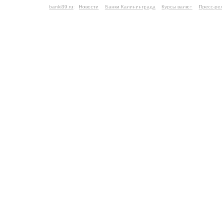
banki39.ru
:
Новости
Банки Калининграда
Курсы валют
Пресс-ре