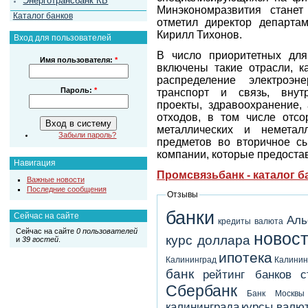
Энерготрансбанк КБ
Минэкономразвития стане
Каталог банков
отметил директор департа
Кирилл Тихонов.
Вход для пользователей
В число приоритетных для
Имя пользователя:
*
включены такие отрасли, ка
распределение электроэн
Пароль:
*
транспорт и связь, внут
проекты, здравоохранение, 
отходов, в том числе отсо
металлических и неметал
Забыли пароль?
предметов во вторичное сы
компании, которые предоста
Навигация
Промсвязьбанк - каталог 
Важные новости
Последние сообщения
Отзывы
банки
Сейчас на сайте
Аль
кредиты
валюта
Сейчас на сайте
0 пользователей
новост
курс доллара
и
39 гостей
.
ипотека
Калининград
Калинин
банк
рейтинг банков
с
Сбербанк
Банк Москвы
калининграда
курсы валю