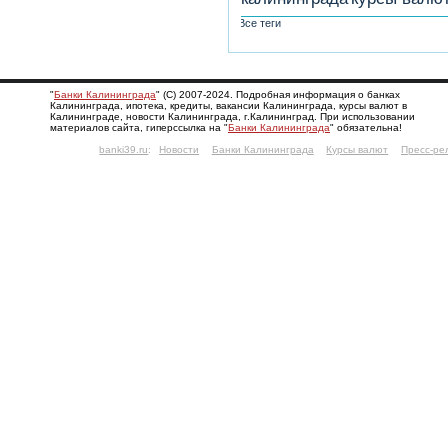
Все теги
"
Банки Калининграда
" (С) 2007-2024. Подробная информация о банках
Калининграда, ипотека, кредиты, вакансии Калининграда, курсы валют в
Калининграде, новости Калининграда, г.Калининград. При использовании
материалов сайта, гиперссылка на "
Банки Калининграда
" обязательна!
banki39.ru
:
Новости
Банки Калининграда
Курсы валют
Пресс-ре