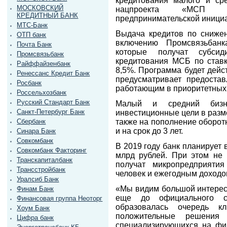
кредитования малого и ср
МОСКОВСКИЙ
нацпроекта «МСП и
КРЕДИТНЫЙ БАНК
предпринимательской иници
МТС-Банк
Выдача кредитов по снижен
ОТП банк
включению Промсвязьбанк
Почта Банк
которые получат субсид
Промсвязьбанк
кредитования МСБ по став
Райффайзенбанк
8,5%. Программа будет дейс
Ренессанс Кредит Банк
предусматривает предоста
Росбанк
работающим в приоритетных 
Россельхозбанк
Русский Стандарт Банк
Малый и средний бизн
Санкт-Петербург Банк
инвестиционные цели в размер
Сбербанк
также на пополнение оборот
и на срок до 3 лет.
Синара Банк
Совкомбанк
В 2019 году банк планирует
Совкомбанк Факторинг
млрд рублей. При этом не
Транскапиталбанк
получат микропредприяти
Трансстройбанк
человек и ежегодным доходо
Уралсиб Банк
«Мы видим большой интерес 
Финам Банк
еще до официального 
Финансовая группа Неоторг
образовалась очередь к
Хоум Банк
положительные решения 
Цифра банк
специализирующихся на фи