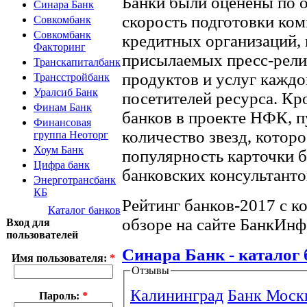
Банки были оценены по 
Синара Банк
скорость подготовки ко
Совкомбанк
Совкомбанк
кредитных организаций, 
Факторинг
присылаемых пресс-релиз
Транскапиталбанк
продуктов и услуг каждо
Трансстройбанк
Уралсиб Банк
посетителей ресурса. Кр
Финам Банк
банков в проекте НФК, п
Финансовая
количество звезд, которо
группа Неоторг
Хоум Банк
популярность карточки б
Цифра банк
банковских консультанто
Энерготрансбанк
КБ
Рейтинг банков-2017 с 
Каталог банков
обзоре на сайте БанкИн
Вход для
пользователей
Синара Банк - каталог
Имя пользователя:
*
Отзывы
Калининград
Банк Моск
Пароль:
*