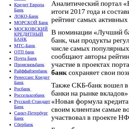
Аналитический портал 
Кредит Европа
итоги 2017 года и соста
Банк
ЛОКО-Банк
рейтинг самых активных
МОРСКОЙ Банк
МОСКОВСКИЙ
В номинации «Лучший ба
КРЕДИТНЫЙ
банк, чьи продукты регу
БАНК
МТС-Банк
числе самых популярных 
ОТП банк
сообщают авторы рейтинг
Почта Банк
участие в проектах порт
Промсвязьбанк
банк
сохраняет свои поз
Райффайзенбанк
Ренессанс Кредит
Банк
Также СКБ-банк вошел 
Росбанк
банки на рынке вкладов»
Россельхозбанк
«Новая формула кредита»
Русский Стандарт
Банк
своим клиентам самые в
Санкт-Петербург
участвовал в проекте НФ
Банк
Сбербанк