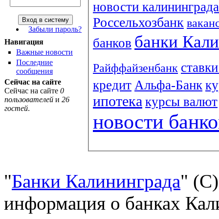
новости калининграда
Россельхозбанк
вакан
Забыли пароль?
банки Кал
банков
Навигация
Важные новости
Последние
ставки
Райффайзенбанк
сообщения
кредит
Альфа-Банк
ку
Сейчас на сайте
Сейчас на сайте
0
ипотека
курсы валют
пользователей
и
26
гостей
.
новости банко
"
Банки Калининграда
" (С
информация о банках Кали