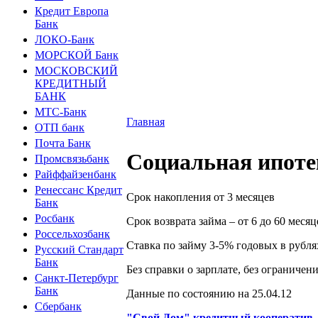
Кредит Европа
Банк
ЛОКО-Банк
МОРСКОЙ Банк
МОСКОВСКИЙ
КРЕДИТНЫЙ
БАНК
МТС-Банк
Главная
ОТП банк
Почта Банк
Социальная ипоте
Промсвязьбанк
Райффайзенбанк
Ренессанс Кредит
Срок накопления от 3 месяцев
Банк
Росбанк
Срок возврата займа – от 6 до 60 месяц
Россельхозбанк
Ставка по займу 3-5% годовых в рубля
Русский Стандарт
Банк
Без справки о зарплате, без ограничен
Санкт-Петербург
Банк
Данные по состоянию на 25.04.12
Сбербанк
"Свой Дом" кредитный кооператив