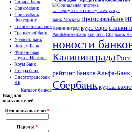
Синара Банк
Совкомбанк
← вернуться к списку всех услуг
Совкомбанк
и
Промсвязьбанк
Банк Москвы
Факторинг
курс евро
ставки 
Транскапиталбанк
Калининград
Трансстройбанк
Райффайзенбанк
кредиты
Сбербанк К
Уралсиб Банк
новости банко
Финам Банк
Финансовая
Калининграда
Росс
группа Неоторг
Хоум Банк
Цифра банк
рейтинг банков
Альфа-Банк
Энерготрансбанк
Сбербанк
КБ
курсы валю
Каталог банков
Вход для
пользователей
Имя пользователя:
*
Пароль:
*